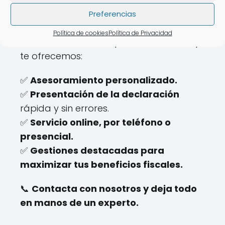
AsesoraTech
Preferencias
En
AsesoraTech
, actuamos como
Política de cookies
Política de Privacidad
referentes en la campaña de la renta y
te ofrecemos:
✅
Asesoramiento personalizado.
✅
Presentación de la declaración
rápida y sin errores.
✅
Servicio online, por teléfono o
presencial.
✅
Gestiones destacadas para
maximizar tus beneficios fiscales.
📞
Contacta con nosotros y deja todo
en manos de un experto.