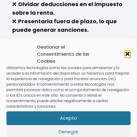
❌
Olvidar deducciones en el impuesto
sobre la renta.
❌
Presentarla fuera de plazo, lo que
puede generar sanciones.
💡
Con un experto de AsesoraTech,
Gestionar el
evitarás estos errores fácilmente.
Consentimiento de las
Cookies
Con un experto de AsesoraTech, te
Utilizamos tecnologías como las cookies para almacenar y/o
acceder a la información del dispositivo. Lo hacemos para mejorar
librarás de estos equivocaciones de
la experiencia de navegación y para mostrar anuncios (no)
manera sencilla.
personalizados. El consentimiento a estas tecnologías nos
permitirá procesar datos como el comportamiento de navegación
o los ID's únicos en este sitio. No consentir o retirar el
consentimiento, puede afectar negativamente a ciertas
características y funciones.
🎯
Ventajas de Hacer la
Acepto
Declaración con
Denegar