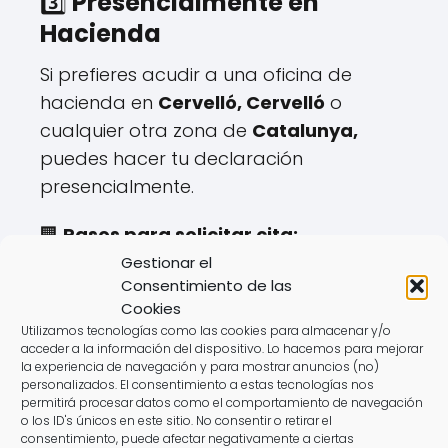
3️⃣
Presencialmente en
Hacienda
Si prefieres acudir a una oficina de
hacienda en
Cervelló, Cervelló
o
cualquier otra zona de
Catalunya,
puedes hacer tu declaración
presencialmente.
🏢
Pasos para solicitar cita:
✔️ Disponible hasta el
mayo hasta el 27
.
Gestionar el
Consentimiento de las
✔️ Se gestiona a través de la web o
Cookies
teléfono de la
Agencia Tributaria
.
Utilizamos tecnologías como las cookies para almacenar y/o
✔️ Requiere aportar documentación
acceder a la información del dispositivo. Lo hacemos para mejorar
la experiencia de navegación y para mostrar anuncios (no)
específica.
personalizados. El consentimiento a estas tecnologías nos
permitirá procesar datos como el comportamiento de navegación
⚠️
Desventajas:
o los ID's únicos en este sitio. No consentir o retirar el
consentimiento, puede afectar negativamente a ciertas