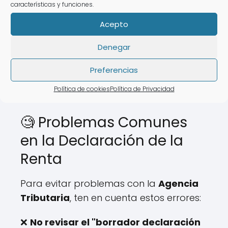
❌ Horarios limitados.
características y funciones.
❌ Tiempo de espera elevado.
Acepto
💡 Con
AsesoraTech
puedes optar por
Denegar
realizar tu declaración de la renta sin
desplazarte de
tu hogar.
Preferencias
Política de cookies
Política de Privacidad
🧐 Problemas Comunes
en la Declaración de la
Renta
Para evitar problemas con la
Agencia
Tributaria
, ten en cuenta estos errores:
❌
No revisar el "borrador declaración