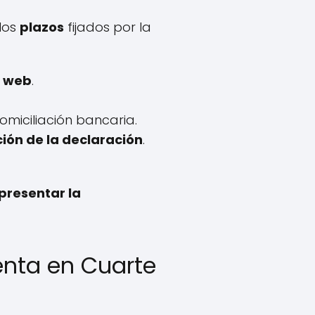
los
plazos
fijados por la
a web
.
omiciliación bancaria.
ión de la declaración
.
presentar la
enta en Cuarte