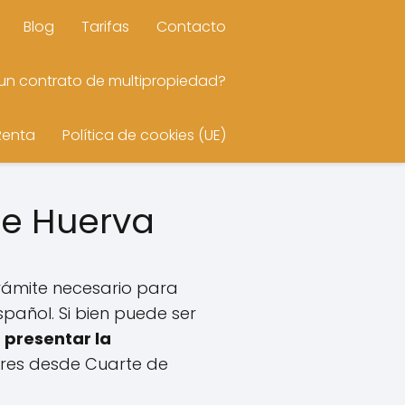
Blog
Tarifas
Contacto
n contrato de multipropiedad?
Renta
Política de cookies (UE)
de Huerva
rámite necesario para
spañol. Si bien puede ser
a
presentar la
ores desde Cuarte de