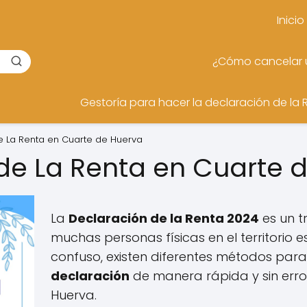
Inicio
¿Cómo cancelar u
Gestoría para hacer la declaración de la 
e La Renta en Cuarte de Huerva
de La Renta en Cuarte 
La
Declaración de la Renta 2024
es un t
muchas personas físicas en el territorio e
confuso, existen diferentes métodos par
declaración
de manera rápida y sin err
Huerva.