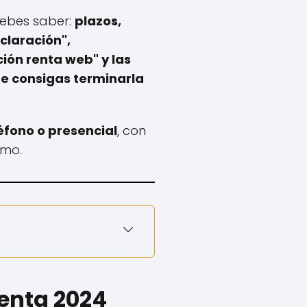
debes saber:
plazos,
claración",
ón renta web" y las
e consigas terminarla
éfono o presencial
, con
imo.
Renta 2024