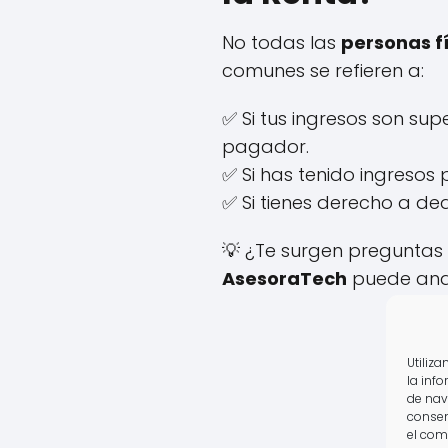
No todas las
personas f
comunes se refieren a:
✅ Si tus ingresos son sup
pagador.
✅ Si has tenido ingresos
✅ Si tienes derecho a de
💡 ¿Te surgen preguntas 
AsesoraTech
puede anal
Utiliz
la inf
de nav
consen
el com