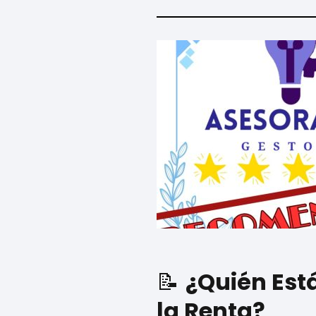
📝
¿Quién Est
la Renta?