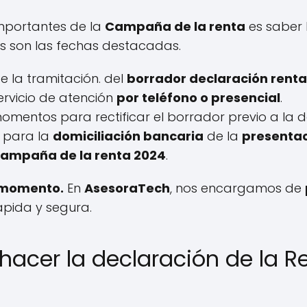
mportantes de la
Campaña de la renta
es saber 
as son las fechas destacadas.
e la tramitación. del
borrador declaración rent
 servicio de atención
por teléfono o presencial
.
momentos para rectificar el borrador previo a la d
a para la
domiciliación bancaria
de la
presentac
 campaña de la renta 2024
.
o momento.
En
AsesoraTech
, nos encargamos de
pida y segura.
hacer la declaración de la R