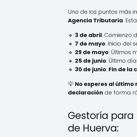
Uno de los puntos más i
Agencia Tributaria
. Est
🔹
3 de abril
: Comienzo d
🔹
7 de mayo
: Inicio del
🔹
29 de mayo
: Últimos 
🔹
25 de junio
: Último dí
🔹
30 de junio
:
Fin de la
💡
No esperes al últim
declaración
de forma rá
Gestoría para 
de Huerva: