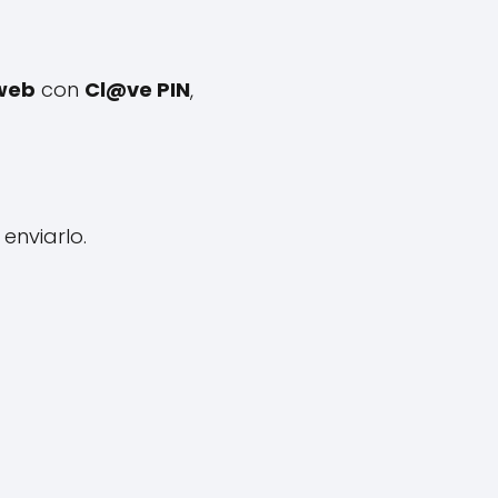
 web
con
Cl@ve PIN
,
enviarlo.