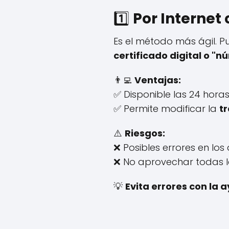
1️⃣
Por Internet
Es el método más ágil. P
certificado digital o "n
👨‍💻
Ventajas:
✅ Disponible las 24 horas
✅ Permite modificar la
t
⚠️
Riesgos:
❌ Posibles errores en los 
❌ No aprovechar todas l
💡
Evita errores con la