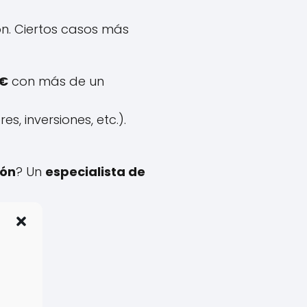
n. Ciertos casos más
 €
con más de un
s, inversiones, etc.).
ión
? Un
especialista de