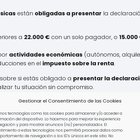
ísicas
están
obligadas a presentar
la declaració
eriores a
22.000 €
con un solo pagador, o
15.000
 por
actividades económicas
(autónomos, alquilere
ducciones en el
impuesto sobre la renta
.
sobre si estás obligado a
presentar la declarac
izar tu situación sin compromiso.
Gestionar el Consentimiento de las Cookies
amos tecnologías como las cookies para almacenar y/o acceder a
ormación del dispositivo. Lo hacemos para mejorar la experiencia
egación y para mostrar anuncios (no) personalizados. El
timiento a estas tecnologías nos permitirá procesar datos como
portamiento de navegación o los ID's únicos en este sitio. No