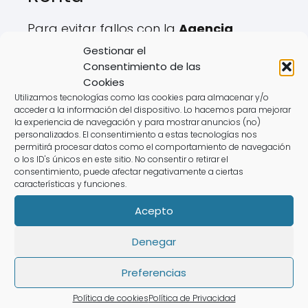
Para evitar fallos con la
Agencia
Tributaria
, ten en cuenta estos errores:
Gestionar el
Consentimiento de las
❌
No revisar el "borrador declaración
Cookies
Utilizamos tecnologías como las cookies para almacenar y/o
renta web".
acceder a la información del dispositivo. Lo hacemos para mejorar
❌
No incluir ingresos de actividades
la experiencia de navegación y para mostrar anuncios (no)
personalizados. El consentimiento a estas tecnologías nos
económicas.
permitirá procesar datos como el comportamiento de navegación
❌
Olvidar deducciones en el impuesto
o los ID's únicos en este sitio. No consentir o retirar el
consentimiento, puede afectar negativamente a ciertas
sobre la renta.
características y funciones.
❌
Presentarla fuera de plazo, lo que
Acepto
puede generar sanciones.
Denegar
💡
Con un experto de AsesoraTech,
evitarás estos errores fácilmente.
Preferencias
Política de cookies
Política de Privacidad
Con un profesional de AsesoraTech,