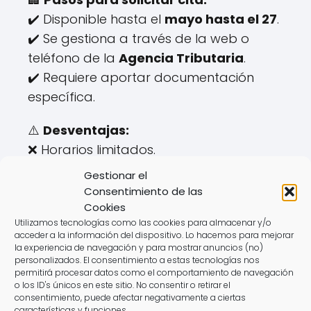
✔️ Disponible hasta el
mayo hasta el 27
.
✔️ Se gestiona a través de la web o
teléfono de la
Agencia Tributaria
.
✔️ Requiere aportar documentación
específica.
⚠️
Desventajas:
❌ Horarios limitados.
❌ Tiempo de espera elevado.
Gestionar el
Consentimiento de las
💡 Con
AsesoraTech
es posible
Cookies
presentar tu declaración de la renta
Utilizamos tecnologías como las cookies para almacenar y/o
acceder a la información del dispositivo. Lo hacemos para mejorar
sin salir de
tu residencia.
la experiencia de navegación y para mostrar anuncios (no)
personalizados. El consentimiento a estas tecnologías nos
permitirá procesar datos como el comportamiento de navegación
o los ID's únicos en este sitio. No consentir o retirar el
consentimiento, puede afectar negativamente a ciertas
características y funciones.