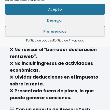
🧐 Problemas Comunes
en la Declaración de la
Acepto
Renta
Denegar
Para evitar fallos con la
Agencia
Preferencias
Tributaria
, ten en cuenta estos errores:
Política de cookies
Política de Privacidad
❌
No revisar el "borrador declaración
renta web".
❌
No incluir ingresos de actividades
económicas.
❌
Olvidar deducciones en el impuesto
sobre la renta.
❌
Presentarla fuera de plazo, lo que
puede generar sanciones.
💡
Con un experto de AsesoraTech,