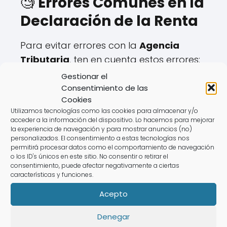
🧐
Errores Comunes en la
Declaración de la Renta
Para evitar errores con la
Agencia
Tributaria
, ten en cuenta estos errores:
Gestionar el
❌
No revisar el "borrador declaración
Consentimiento de las
renta web".
Cookies
❌
No incluir ingresos de actividades
Utilizamos tecnologías como las cookies para almacenar y/o
acceder a la información del dispositivo. Lo hacemos para mejorar
económicas.
la experiencia de navegación y para mostrar anuncios (no)
personalizados. El consentimiento a estas tecnologías nos
❌
Olvidar deducciones en el impuesto
permitirá procesar datos como el comportamiento de navegación
sobre la renta.
o los ID's únicos en este sitio. No consentir o retirar el
consentimiento, puede afectar negativamente a ciertas
❌
Presentarla fuera de plazo, lo que
características y funciones.
puede generar sanciones.
Acepto
💡
Con un experto de AsesoraTech,
Denegar
evitarás estos errores fácilmente.