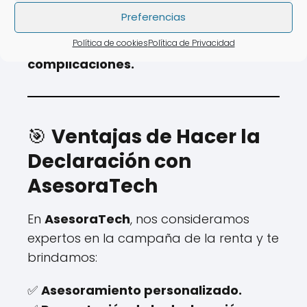
Preferencias
Con un especialista de AsesoraTech,
evitarás estos errores sin
Política de cookies
Política de Privacidad
complicaciones.
🎯
Ventajas de Hacer la
Declaración con
AsesoraTech
En
AsesoraTech
, nos consideramos
expertos en la campaña de la renta y te
brindamos:
✅
Asesoramiento personalizado.