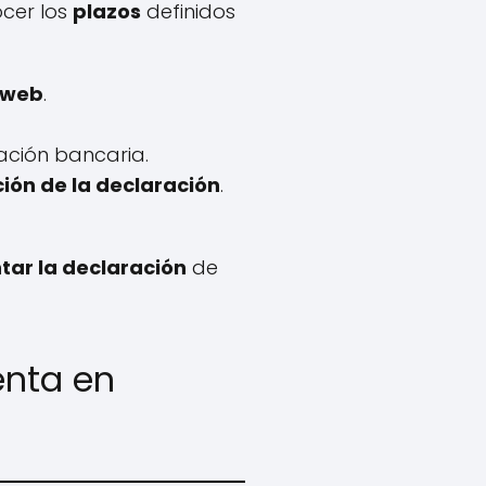
cer los
plazos
definidos
 web
.
iación bancaria.
ión de la declaración
.
tar la declaración
de
enta en