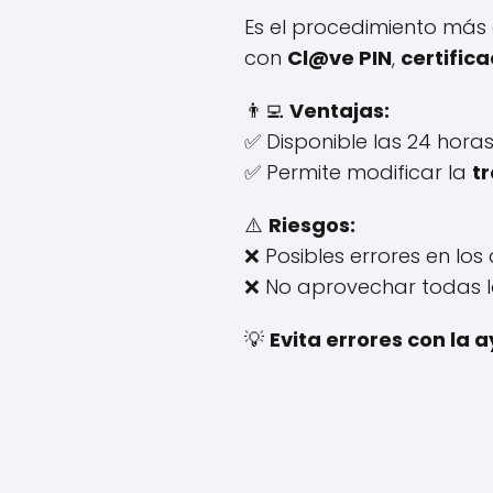
Es el procedimiento más 
con
Cl@ve PIN
,
certific
👨‍💻
Ventajas:
✅ Disponible las 24 horas
✅ Permite modificar la
t
⚠️
Riesgos:
❌ Posibles errores en los 
❌ No aprovechar todas l
💡
Evita errores con la