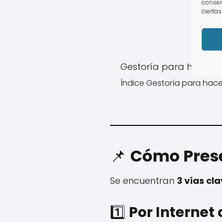
consen
ciertas
Gestoría para hacer la
Índice Gestoría para hacer
📌
Cómo Prese
Se encuentran
3 vías cl
1️⃣
Por Internet