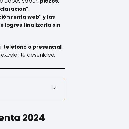
ue debes saber:
plazos,
claración",
ón renta web" y las
logres finalizarla sin
or
teléfono o presencial
,
 excelente desenlace.
Renta 2024