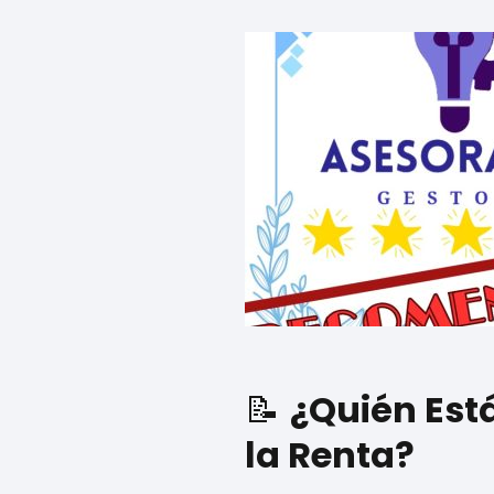
📝
¿Quién Est
la Renta?