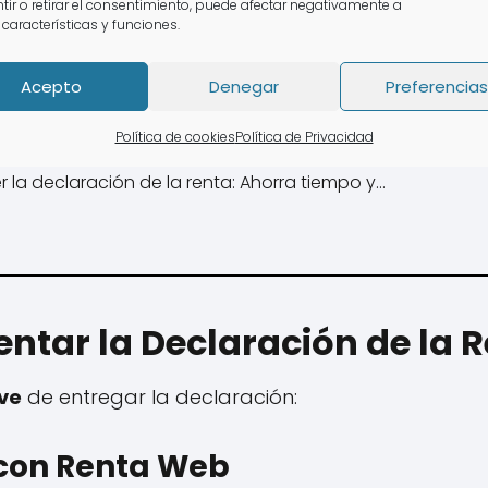
tir o retirar el consentimiento, puede afectar negativamente a
 características y funciones.
Acepto
Denegar
Preferencias
Política de cookies
Política de Privacidad
 declaración de la Renta Orihuela
 la declaración de la renta: Ahorra tiempo y…
ntar la Declaración de la 
ave
de entregar la declaración:
 con Renta Web