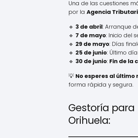
Una de las cuestiones m
por la
Agencia Tributar
🔹
3 de abril
: Arranque d
🔹
7 de mayo
: Inicio del
🔹
29 de mayo
: Días fin
🔹
25 de junio
: Último dí
🔹
30 de junio
:
Fin de la
💡
No esperes al últim
forma rápida y segura.
Gestoría para 
Orihuela: