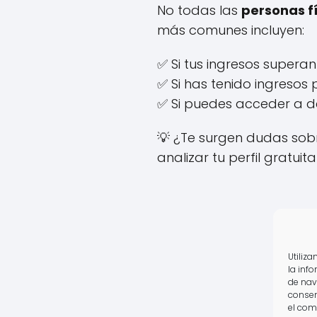
No todas las
personas f
más comunes incluyen:
✅ Si tus ingresos supera
✅ Si has tenido ingresos
✅ Si puedes acceder a d
💡 ¿Te surgen dudas sobr
analizar tu perfil gratuit
Utiliz
la inf
de nav
consen
el com