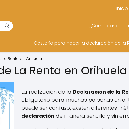
Inicio
¿Cómo cancelar u
Gestoría para hacer la declaración de la 
e La Renta en Orihuela
de La Renta en Orihuel
La realización de la
Declaración de la R
obligatorio para muchas personas en el te
puede ser confuso, existen diferentes m
declaración
de manera sencilla y sin err