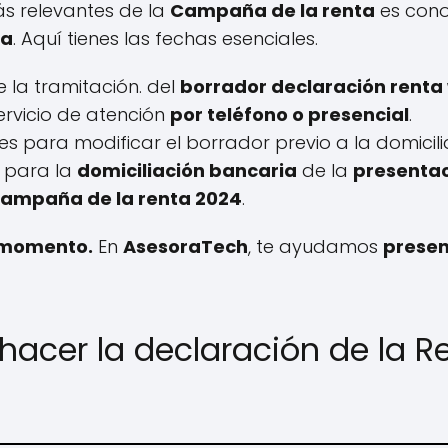
ás relevantes de la
Campaña de la renta
es cono
ia
. Aquí tienes las fechas esenciales.
e la tramitación. del
borrador declaración renta
 servicio de atención
por teléfono o presencial
.
ales para modificar el borrador previo a la domicil
a para la
domiciliación bancaria
de la
presentac
 campaña de la renta 2024
.
o momento.
En
AsesoraTech
, te ayudamos
presen
hacer la declaración de la R