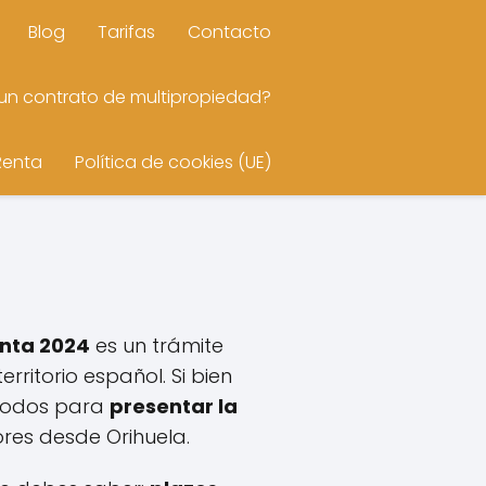
Blog
Tarifas
Contacto
n contrato de multipropiedad?
Renta
Política de cookies (UE)
a
enta 2024
es un trámite
rritorio español. Si bien
étodos para
presentar la
ores desde Orihuela.