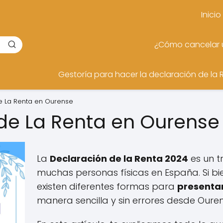
Inicio
¿Cómo cancelar u
Gestoría para hacer la declaración de la 
e La Renta en Ourense
de La Renta en Ourens
La
Declaración de la Renta 2024
es un t
muchas personas físicas en España. Si bi
existen diferentes formas para
presentar
manera sencilla y sin errores desde Ouren