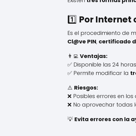
Existen
tres formas prin
1️⃣
Por Internet
Es el procedimiento de m
Cl@ve PIN
,
certificado d
👨‍💻
Ventajas:
✅ Disponible las 24 horas
✅ Permite modificar la
t
⚠️
Riesgos:
❌ Posibles errores en los 
❌ No aprovechar todas l
💡
Evita errores con la