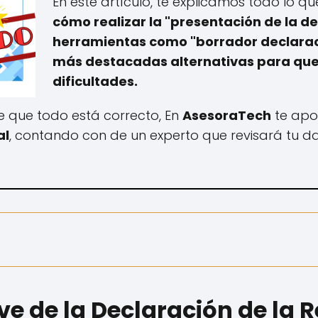
En este artículo, te explicamos todo lo q
cómo realizar la "presentación de la de
herramientas como "borrador declaraci
más destacadas alternativas para que 
dificultades.
de que todo está correcto, En
AsesoraTech
te apo
al
, contando con de un experto que revisará tu d
e de la Declaración de la 