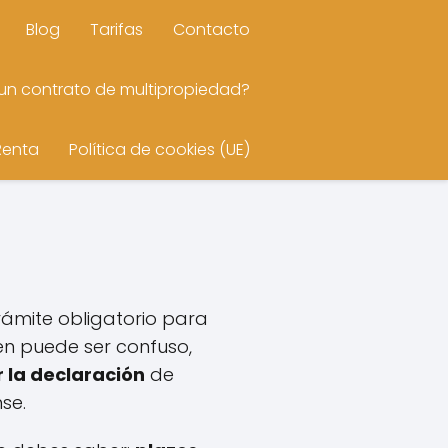
Blog
Tarifas
Contacto
n contrato de multipropiedad?
Renta
Política de cookies (UE)
e
rámite obligatorio para
en puede ser confuso,
 la declaración
de
se.