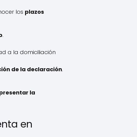
nocer los
plazos
b
.
d a la domiciliación
ión de la declaración
.
presentar la
enta en