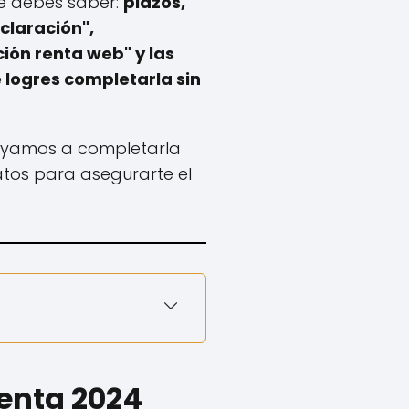
ue debes saber:
plazos,
claración",
ón renta web" y las
logres completarla sin
yamos a completarla
atos para asegurarte el
Renta 2024