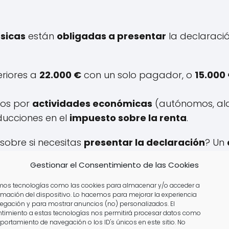
ísicas
están
obligadas a presentar
la declaració
eriores a
22.000 €
con un solo pagador, o
15.000
sos por
actividades económicas
(autónomos, alqui
ducciones en el
impuesto sobre la renta
.
sobre si necesitas
presentar la declaración
? Un
 obligación.
Gestionar el Consentimiento de las Cookies
amos tecnologías como las cookies para almacenar y/o acceder a
ormación del dispositivo. Lo hacemos para mejorar la experiencia
egación y para mostrar anuncios (no) personalizados. El
timiento a estas tecnologías nos permitirá procesar datos como
portamiento de navegación o los ID's únicos en este sitio. No