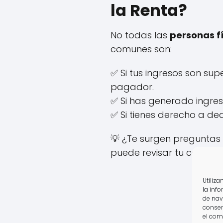
la Renta?
No todas las
personas f
comunes son:
✅ Si tus ingresos son sup
pagador.
✅ Si has generado ingre
✅ Si tienes derecho a de
💡 ¿Te surgen preguntas 
puede revisar tu caso sin
Utiliz
la inf
de nav
consen
el com