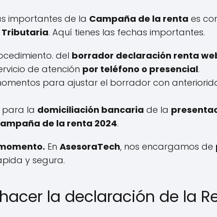
s importantes de la
Campaña de la renta
es co
Tributaria
. Aquí tienes las fechas importantes.
procedimiento. del
borrador declaración renta we
 servicio de atención
por teléfono o presencial
.
momentos para ajustar el borrador con anteriorida
a para la
domiciliación bancaria
de la
presentac
 campaña de la renta 2024
.
o momento.
En
AsesoraTech
, nos encargamos de
pida y segura.
hacer la declaración de la R