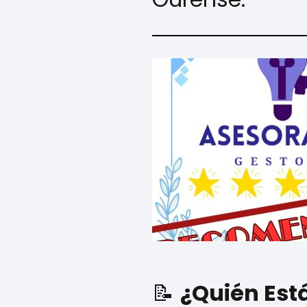
📝
¿Quién Est