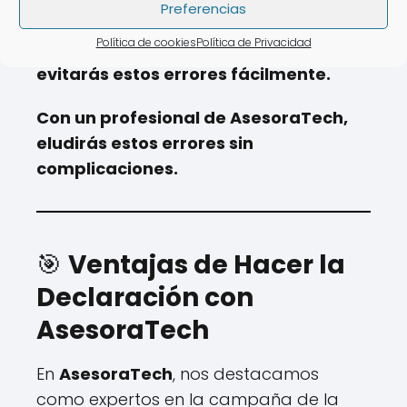
puede generar sanciones.
Preferencias
Política de cookies
Política de Privacidad
💡
Con un experto de AsesoraTech,
evitarás estos errores fácilmente.
Con un profesional de AsesoraTech,
eludirás estos errores sin
complicaciones.
🎯
Ventajas de Hacer la
Declaración con
AsesoraTech
En
AsesoraTech
, nos destacamos
como expertos en la campaña de la