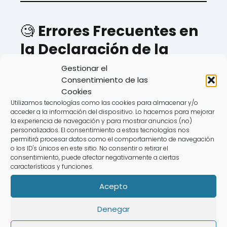
🧐
Errores Frecuentes en
la Declaración de la
Renta
Gestionar el
Consentimiento de las
Para evitar fallos con la
Agencia
Cookies
Utilizamos tecnologías como las cookies para almacenar y/o
Tributaria
, ten en cuenta estos errores:
acceder a la información del dispositivo. Lo hacemos para mejorar
la experiencia de navegación y para mostrar anuncios (no)
❌
No revisar el "borrador declaración
personalizados. El consentimiento a estas tecnologías nos
permitirá procesar datos como el comportamiento de navegación
renta web".
o los ID's únicos en este sitio. No consentir o retirar el
❌
No incluir ingresos de actividades
consentimiento, puede afectar negativamente a ciertas
características y funciones.
económicas.
Acepto
❌
Olvidar deducciones en el impuesto
sobre la renta.
Denegar
❌
Presentarla fuera de plazo, lo que