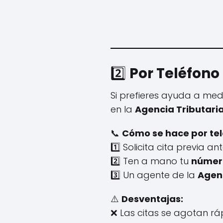
2️⃣
Por Teléfono
Si prefieres ayuda a med
en la
Agencia Tributaria
📞
Cómo se hace por tel
1️⃣ Solicita cita previa an
2️⃣ Ten a mano tu
número
3️⃣ Un agente de la
Agenc
⚠️
Desventajas:
❌ Las citas se agotan rá