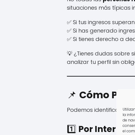
situaciones más típicas i
✅ Si tus ingresos supera
✅ Si has generado ingre
✅ Si tienes derecho a de
💡 ¿Tienes dudas sobre s
analizar tu perfil sin obli
📌
Cómo Prese
Podemos identificar
tres
Utiliz
la inf
de nav
consen
1️⃣
Por Internet
el com