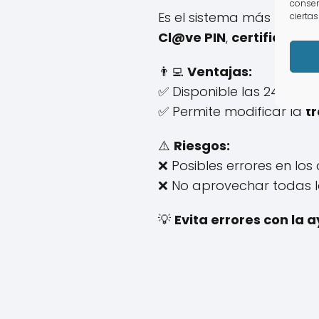
consen
Es el sistema más rápido
ciertas
Cl@ve PIN
,
certificado d
👨‍💻
Ventajas:
✅ Disponible las 24 horas
✅ Permite modificar la
t
⚠️
Riesgos:
❌ Posibles errores en los 
❌ No aprovechar todas l
💡
Evita errores con la