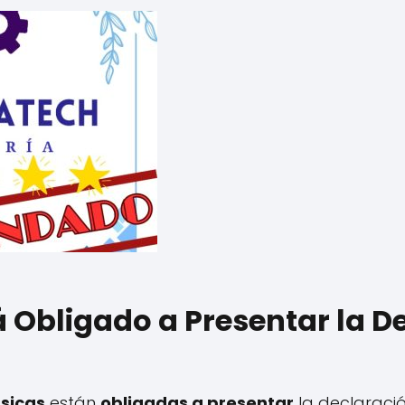
á Obligado a Presentar la D
ísicas
están
obligadas a presentar
la declaració