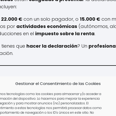
ncluyen:
n
22.000 €
con un solo pagador, o
15.000 €
con m
sos por
actividades económicas
(autónomos, alqui
ducciones en el
impuesto sobre la renta
.
i tienes que
hacer la declaración
? Un
profesiona
gación.
ntar la Declaración de la 
Gestionar el Consentimiento de las Cookies
 formas principales
de realizar la declaración:
amos tecnologías como las cookies para almacenar y/o acceder a
ormación del dispositivo. Lo hacemos para mejorar la experiencia
egación y para mostrar anuncios (no) personalizados. El
timiento a estas tecnologías nos permitirá procesar datos como
 con Renta Web
portamiento de navegación o los ID's únicos en este sitio. No