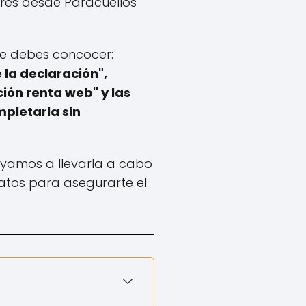
res desde Paracuellos
ue debes concocer:
 la declaración",
ón renta web" y las
pletarla sin
yamos a llevarla a cabo
datos para asegurarte el