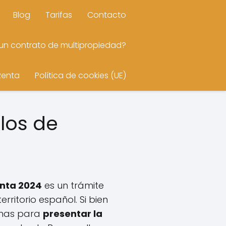
Blog
Tarifas
Contacto
n contrato de multipropiedad?
Renta
Política de cookies (UE)
los de
enta 2024
es un trámite
rritorio español. Si bien
ormas para
presentar la