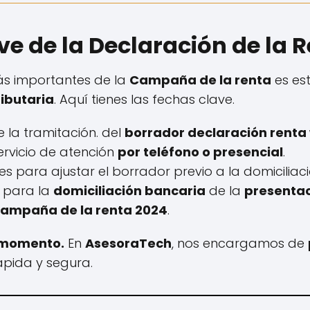
e de la Declaración de la 
ás importantes de la
Campaña de la renta
es est
ibutaria
. Aquí tienes las fechas clave.
e la tramitación. del
borrador declaración renta
 servicio de atención
por teléfono o presencial
.
ales para ajustar el borrador previo a la domiciliac
a para la
domiciliación bancaria
de la
presentac
 campaña de la renta 2024
.
o momento.
En
AsesoraTech
, nos encargamos de
pida y segura.