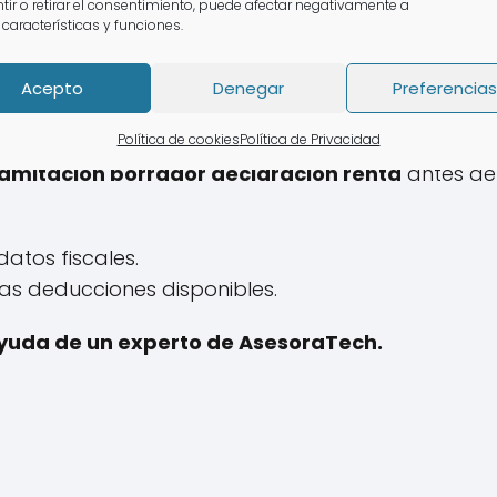
tir o retirar el consentimiento, puede afectar negativamente a
. Tienes la opción de acceder a tu
borrador decl
 características y funciones.
igital o "número de referencia".
Acepto
Denegar
Preferencias
.
Política de cookies
Política de Privacidad
ramitación borrador declaración renta
antes de 
datos fiscales.
as deducciones disponibles.
 ayuda de un experto de AsesoraTech.