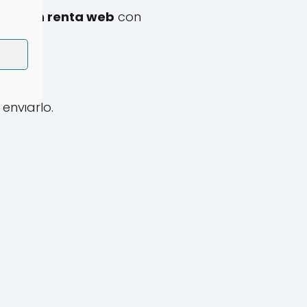
aración renta web
con
enviarlo.