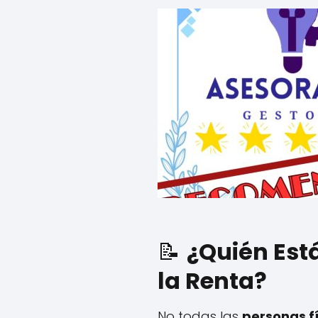
📝
¿Quién Est
la Renta?
No todas las
personas f