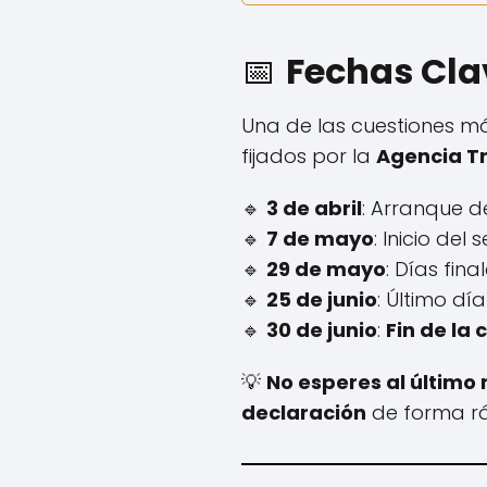
📅
Fechas Clav
Una de las cuestiones m
fijados por la
Agencia Tr
🔹
3 de abril
: Arranque d
🔹
7 de mayo
: Inicio del
🔹
29 de mayo
: Días fin
🔹
25 de junio
: Último dí
🔹
30 de junio
:
Fin de la
💡
No esperes al últim
declaración
de forma rá