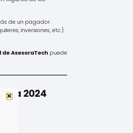
ás de un pagador.
leres, inversiones, etc.).
l de AsesoraTech
puede
Renta 2024