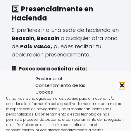
3️⃣
Presencialmente en
Hacienda
Si prefieres ir a una sede de hacienda en
Beasain, Beasain
o cualquier otra zona
de
País Vasco,
puedes realizar tu
declaración presencialmente.
🏢
Pasos para solicitar cita:
✔️ Disponible hasta el
mayo hasta el 27
.
Gestionar el
✔️ Se gestiona a través de la web o
Consentimiento de las
Cookies
teléfono de la
Agencia Tributaria
.
Utilizamos tecnologías como las cookies para almacenar y/o
✔️ Requiere aportar documentación
acceder a la información del dispositivo. Lo hacemos para mejorar
específica.
la experiencia de navegación y para mostrar anuncios (no)
personalizados. El consentimiento a estas tecnologías nos
permitirá procesar datos como el comportamiento de navegación
⚠️
Desventajas:
o los ID's únicos en este sitio. No consentir o retirar el
consentimiento, puede afectar negativamente a ciertas