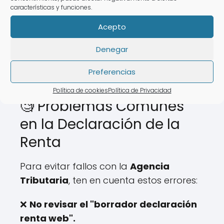
❌ Horarios limitados.
características y funciones.
❌ Tiempo de espera elevado.
Acepto
💡 Con
AsesoraTech
puedes hacer tu
Denegar
declaración sin salir de
casa.
Preferencias
Política de cookies
Política de Privacidad
🧐 Problemas Comunes
en la Declaración de la
Renta
Para evitar fallos con la
Agencia
Tributaria
, ten en cuenta estos errores:
❌
No revisar el "borrador declaración
renta web".