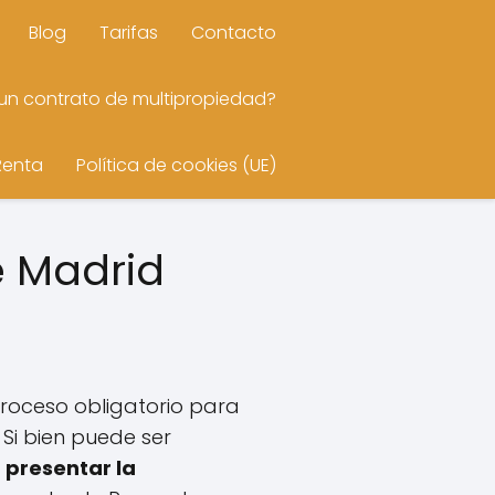
Blog
Tarifas
Contacto
n contrato de multipropiedad?
Renta
Política de cookies (UE)
e Madrid
roceso obligatorio para
 Si bien puede ser
a
presentar la