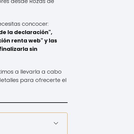
rores desde Rozas de
ecesitas concocer:
de la declaración",
ón renta web" y las
inalizarla sin
timos a llevarla a cabo
talles para ofrecerte el