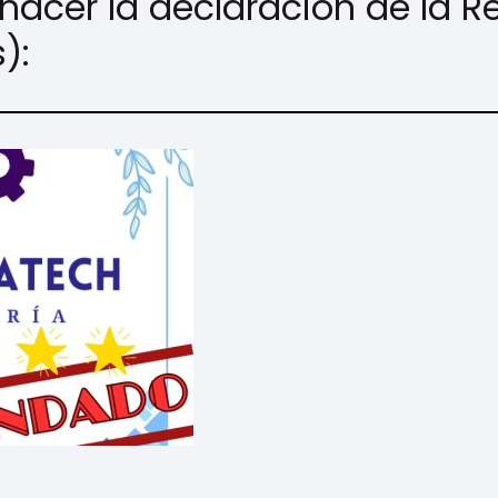
hacer la declaración de la R
):