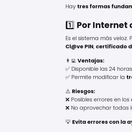
Hay
tres formas funda
1️⃣
Por Internet
Es el sistema más veloz.
Cl@ve PIN
,
certificado d
👨‍💻
Ventajas:
✅ Disponible las 24 horas
✅ Permite modificar la
t
⚠️
Riesgos:
❌ Posibles errores en los 
❌ No aprovechar todas l
💡
Evita errores con la