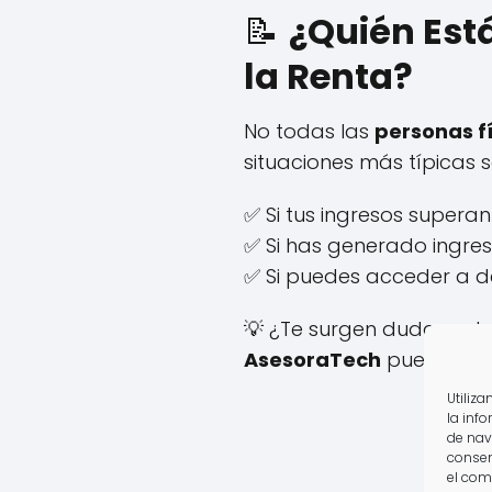
📝
¿Quién Est
la Renta?
No todas las
personas f
situaciones más típicas se
✅ Si tus ingresos supera
✅ Si has generado ingre
✅ Si puedes acceder a d
💡 ¿Te surgen dudas sob
AsesoraTech
puede anali
Utiliz
la inf
de nav
consen
el com