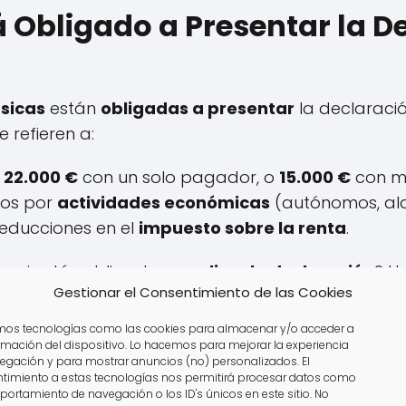
á Obligado a Presentar la D
ísicas
están
obligadas a presentar
la declaració
 refieren a:
n
22.000 €
con un solo pagador, o
15.000 €
con m
sos por
actividades económicas
(autónomos, alqui
educciones en el
impuesto sobre la renta
.
re si estás obligado a
realizar la declaración
? U
Gestionar el Consentimiento de las Cookies
zar tu perfil gratuitamente.
amos tecnologías como las cookies para almacenar y/o acceder a
ormación del dispositivo. Lo hacemos para mejorar la experiencia
egación y para mostrar anuncios (no) personalizados. El
timiento a estas tecnologías nos permitirá procesar datos como
portamiento de navegación o los ID's únicos en este sitio. No