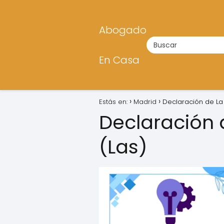
Abogado
En Casa
Estás en:
Madrid
Declaración de La
Declaración 
(Las)