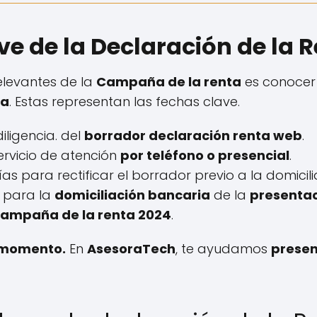
e de la Declaración de la 
elevantes de la
Campaña de la renta
es conocer
ia
. Estas representan las fechas clave.
 diligencia. del
borrador declaración renta web
.
 servicio de atención
por teléfono o presencial
.
días para rectificar el borrador previo a la domicil
a para la
domiciliación bancaria
de la
presentac
 campaña de la renta 2024
.
o momento.
En
AsesoraTech
, te ayudamos
presen