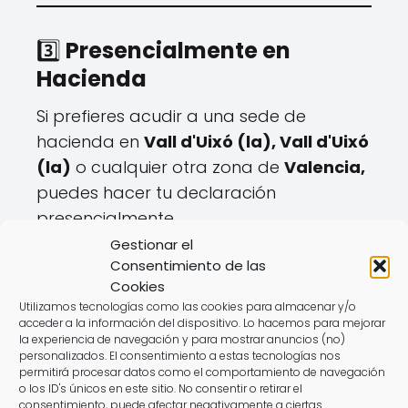
3️⃣
Presencialmente en
Hacienda
Si prefieres acudir a una sede de
hacienda en
Vall d'Uixó (la), Vall d'Uixó
(la)
o cualquier otra zona de
Valencia,
puedes hacer tu declaración
presencialmente.
Gestionar el
🏢
Pasos para solicitar cita:
Consentimiento de las
✔️ Disponible hasta el
mayo hasta el 27
.
Cookies
Utilizamos tecnologías como las cookies para almacenar y/o
✔️ Se gestiona a través de la web o
acceder a la información del dispositivo. Lo hacemos para mejorar
teléfono de la
Agencia Tributaria
.
la experiencia de navegación y para mostrar anuncios (no)
personalizados. El consentimiento a estas tecnologías nos
✔️ Requiere aportar documentación
permitirá procesar datos como el comportamiento de navegación
específica.
o los ID's únicos en este sitio. No consentir o retirar el
consentimiento, puede afectar negativamente a ciertas