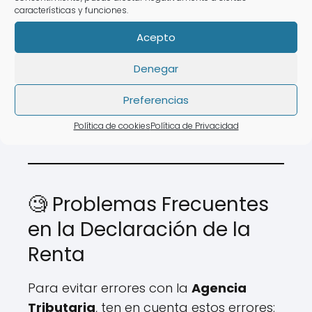
características y funciones.
⚠️
Desventajas:
Acepto
❌ Horarios limitados.
❌ Tiempo de espera elevado.
Denegar
💡 Con
AsesoraTech
tienes la opción de
Preferencias
realizar tu declaración sin moverte de
Política de cookies
Política de Privacidad
tu residencia.
🧐 Problemas Frecuentes
en la Declaración de la
Renta
Para evitar errores con la
Agencia
Tributaria
, ten en cuenta estos errores: