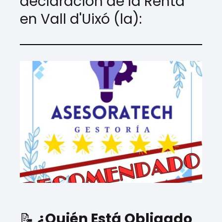
declaración de la Renta
en Vall d'Uixó (la):
📝
¿Quién Está Obligado