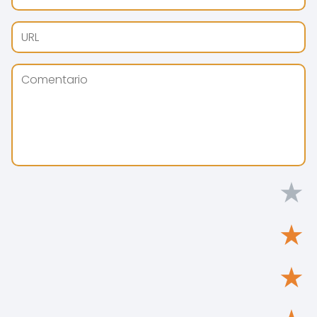
★
★
★