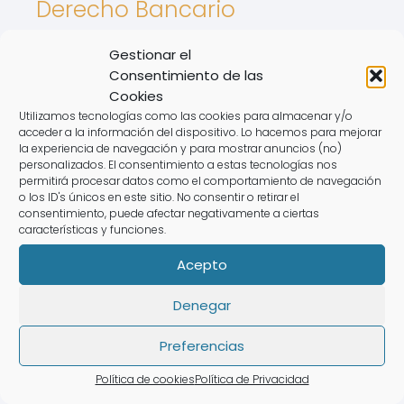
Derecho Bancario
derecho de
Gestionar el
Consentimiento de las
aprovechamiento por
Cookies
Utilizamos tecnologías como las cookies para almacenar y/o
turno
acceder a la información del dispositivo. Lo hacemos para mejorar
la experiencia de navegación y para mostrar anuncios (no)
Derecho De Los Animales
personalizados. El consentimiento a estas tecnologías nos
permitirá procesar datos como el comportamiento de navegación
o los ID's únicos en este sitio. No consentir o retirar el
Intereses De tarjetas
consentimiento, puede afectar negativamente a ciertas
características y funciones.
Nulidad de contrato
Acepto
registro de la propiedad
Denegar
Semana flotante
Revolving
Preferencias
Política de cookies
Política de Privacidad
Rate this post