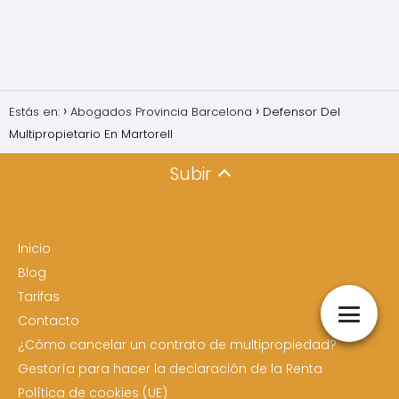
Estás en:
Abogados Provincia Barcelona
Defensor Del
Multipropietario En Martorell
Subir
Inicio
Blog
Tarifas
Contacto
¿Cómo cancelar un contrato de multipropiedad?
Gestoría para hacer la declaración de la Renta
Política de cookies (UE)