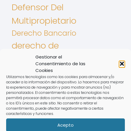
Defensor Del
Multipropietario
Derecho Bancario
derecho de
aprovechamiento por
Gestionar el
Consentimiento de las
turno
Cookies
Utilizamos tecnologías como las cookies para almacenar y/o
acceder a la información del dispositivo. Lo hacemos para mejorar
Derecho De Los Animales
la experiencia de navegación y para mostrar anuncios (no)
personalizados. El consentimiento a estas tecnologías nos
Intereses De tarjetas
permitirá procesar datos como el comportamiento de navegación
o los ID's únicos en este sitio. No consentir o retirar el
Nulidad de contrato
consentimiento, puede afectar negativamente a ciertas
características y funciones.
registro de la propiedad
Acepto