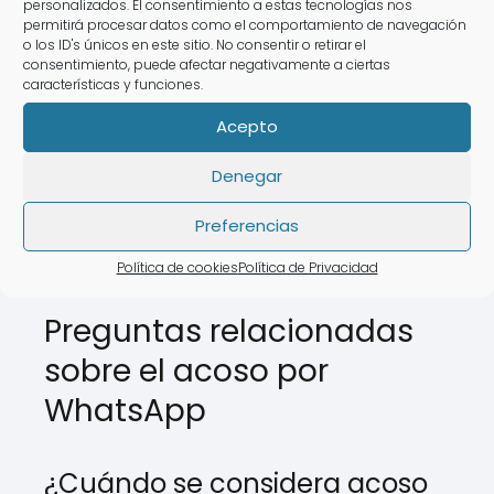
hay riesgo inminente.
personalizados. El consentimiento a estas tecnologías nos
permitirá procesar datos como el comportamiento de navegación
Iniciar un proceso civil por daños y
o los ID's únicos en este sitio. No consentir o retirar el
consentimiento, puede afectar negativamente a ciertas
perjuicios si se ha sufrido un daño
características y funciones.
emocional significativo.
Acepto
Consultando con un abogado
Denegar
especializado, podrás evaluar la
mejor estrategia legal a seguir
en
Preferencias
función de tu situación específica.
Política de cookies
Política de Privacidad
Preguntas relacionadas
sobre el acoso por
WhatsApp
¿Cuándo se considera acoso