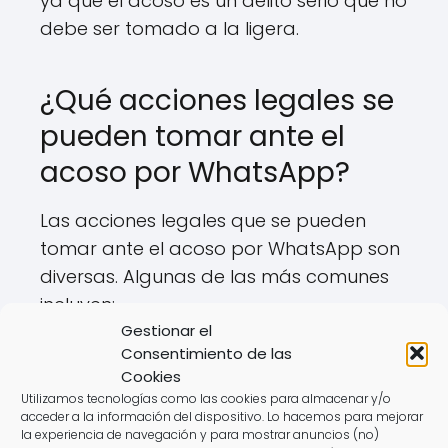
ya que el acoso es un delito serio que no
debe ser tomado a la ligera.
¿Qué acciones legales se
pueden tomar ante el
acoso por WhatsApp?
Las acciones legales que se pueden
tomar ante el acoso por WhatsApp son
diversas. Algunas de las más comunes
incluyen:
Gestionar el
Presentar una denuncia formal
Consentimiento de las
Cookies
ante las autoridades competentes.
Utilizamos tecnologías como las cookies para almacenar y/o
acceder a la información del dispositivo. Lo hacemos para mejorar
Solicitar una orden de protección si
la experiencia de navegación y para mostrar anuncios (no)