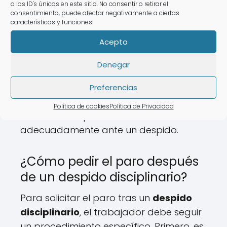
o los ID's únicos en este sitio. No consentir o retirar el
por desempleo se mantienen siempre
consentimiento, puede afectar negativamente a ciertas
que se hayan cumplido los requisitos
características y funciones.
mínimos.
Acepto
Por lo tanto, aunque el despido sea
Denegar
justificado por faltas graves, el
trabajador puede solicitar el paro si ha
Preferencias
cotizado lo suficiente. Conocer esto es
Política de cookies
Política de Privacidad
fundamental para actuar
adecuadamente ante un despido.
¿Cómo pedir el paro después
de un despido disciplinario?
Para solicitar el paro tras un
despido
disciplinario
, el trabajador debe seguir
un procedimiento específico. Primero, es