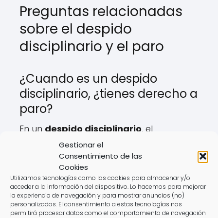
Preguntas relacionadas
sobre el despido
disciplinario y el paro
¿Cuando es un despido
disciplinario, ¿tienes derecho a
paro?
En un
despido disciplinario
, el
trabajador tiene derecho a cobrar el
Gestionar el
paro si cumple con los requisitos de
Consentimiento de las
Cookies
cotización establecidos. Es importante
Utilizamos tecnologías como las cookies para almacenar y/o
señalar que, independientemente de si
acceder a la información del dispositivo. Lo hacemos para mejorar
el despido es procedente o no, los
la experiencia de navegación y para mostrar anuncios (no)
personalizados. El consentimiento a estas tecnologías nos
derechos del trabajador a la prestación
permitirá procesar datos como el comportamiento de navegación