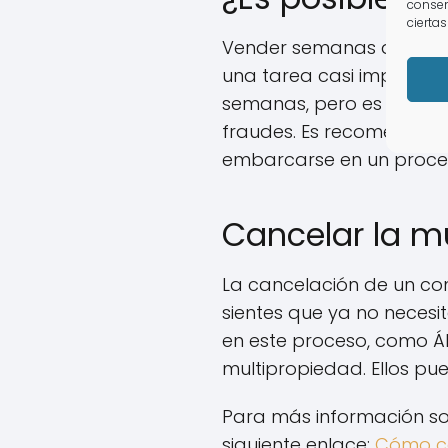
consen
ciertas
Vender semanas de multi
una tarea casi imposib
semanas, pero es fundam
fraudes. Es recomendabl
embarcarse en un proce
Cancelar la m
La cancelación de un co
sientes que ya no neces
en este proceso, como Á
multipropiedad. Ellos pu
Para más información so
siguiente enlace:
Cómo ca