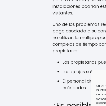
instalaciones podrían es
visitantes.
Uno de los problemas rec
pago asociada a su cont
no utilizan la multiprop
complejos de tiempo com
propietarios.
Los propietarios pu
Las quejas sobre la 
El personal del com
Utiliz
huéspedes.
la inf
de nav
consen
¿Es posible v
el com