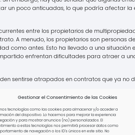
tar un poco anticuadas, lo que podría afectar la 
urrentes entre los propietarios de multipropiedad
rato. A menudo, los propietarios son personas d
iedad como antes. Esto ha llevado a una situación
partido enfrentan dificultades para atraer a u
eden sentirse atrapados en contratos que ya no 
falta de renovación en las instalaciones son comu
Gestionar el Consentimiento de las Cookies
plejo es uno de los aspectos más destacados en l
amos tecnologías como las cookies para almacenar y/o acceder a
ormación del dispositivo. Lo hacemos para mejorar la experiencia
egación y para mostrar anuncios (no) personalizados. El
timiento a estas tecnologías nos permitirá procesar datos como
ender semanas de Dunas Clu
portamiento de navegación o los ID's únicos en este sitio. No