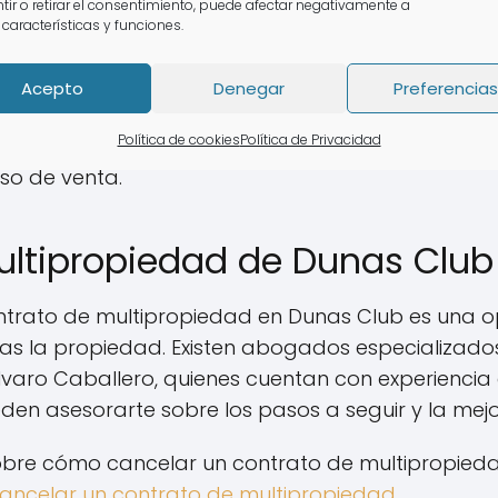
tir o retirar el consentimiento, puede afectar negativamente a
 características y funciones.
propiedad en Dunas Club, aunque legalmente posi
le debido a la baja demanda. Muchas empresas 
Acepto
Denegar
Preferencias
ental tener cuidado con estas ofertas, ya que 
Política de cookies
Política de Privacidad
e investigar y consultar con abogados especiali
so de venta.
ultipropiedad de Dunas Club
ntrato de multipropiedad en Dunas Club es una op
itas la propiedad. Existen abogados especializa
lvaro Caballero, quienes cuentan con experiencia
eden asesorarte sobre los pasos a seguir y la me
bre cómo cancelar un contrato de multipropiedad,
ncelar un contrato de multipropiedad
.