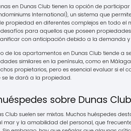
nas en Dunas Club tienen la opción de participar 
ndominiums International), un sistema que permite
de propiedad en diferentes complejos en todo el 
 desafíos para aquellos que poseen propiedades e
nificar con anticipación debido a la demanda y d
to de los apartamentos en Dunas Club tiende a 
ades similares en la península, como en Málaga 
chos propietarios, pero es esencial evaluar si el
ue se le dará a la propiedad.
huéspedes sobre Dunas Clu
s Club suelen ser mixtas. Muchos huéspedes desta
al mar y la amabilidad del personal, que frecuent
io. Sin embargo, hay que señalar que algunas crít