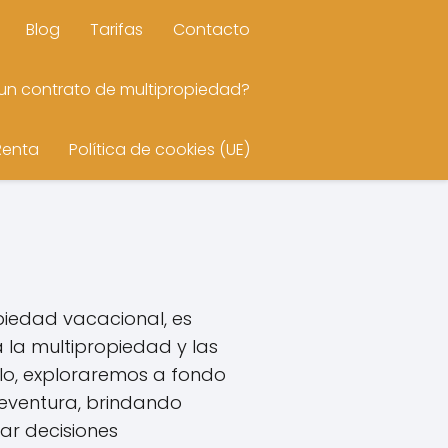
Blog
Tarifas
Contacto
n contrato de multipropiedad?
Renta
Política de cookies (UE)
opiedad vacacional, es
la multipropiedad y las
ulo, exploraremos a fondo
teventura, brindando
ar decisiones