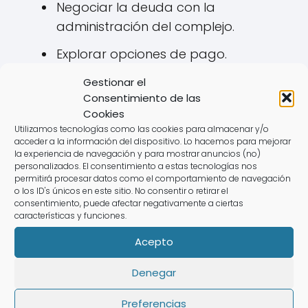
Negociar la deuda con la
administración del complejo.
Explorar opciones de pago.
Consultar a un abogado para
Gestionar el
Consentimiento de las
evaluar los derechos como
Cookies
propietario.
Utilizamos tecnologías como las cookies para almacenar y/o
acceder a la información del dispositivo. Lo hacemos para mejorar
la experiencia de navegación y para mostrar anuncios (no)
Negociar la deuda
personalizados. El consentimiento a estas tecnologías nos
permitirá procesar datos como el comportamiento de navegación
En caso de que te enfrentes a
o los ID's únicos en este sitio. No consentir o retirar el
consentimiento, puede afectar negativamente a ciertas
reclamaciones por cuotas de
características y funciones.
mantenimiento, es recomendable
Acepto
intentar una negociación. Muchas veces,
se pueden alcanzar acuerdos
Denegar
beneficiosos para ambas partes.
Preferencias