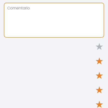
★
★
★
★
★