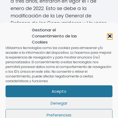
a tres años, entraron en vigor el 1 de
enero de 2022. Esto se debe a la
modificación de la Ley General de
Defensa de los Consumidores y Usuarios,
Gestionar el
que busca ofrecer una mayor
Consentimiento de las
protección a los consumidores en toda
Cookies
la Unión Europea.
Utilizamos tecnologías como las cookies para almacenar y/o
acceder a la información del dispositivo. Lo hacemos para mejorar
Los electrodomésticos adquiridos antes
la experiencia de navegación y para mostrar anuncios (no)
personalizados. El consentimiento a estas tecnologías nos
de esta fecha mantendrán la garantía
permitirá procesar datos como el comportamiento de navegación
o los ID's únicos en este sitio. No consentir o retirar el
de dos años, mientras que los nuevos
consentimiento, puede afectar negativamente a ciertas
productos estarán amparados por la
características y funciones.
normativa actual. Este cambio es un
Acepto
gran avance para los derechos de los
consumidores, ya que proporciona un
Denegar
marco legal más sólido para las
Preferencias
reclamaciones.