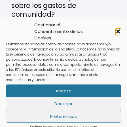
sobre los gastos de
comunidad?
Gestionar el
Lo primero es revisar el contrato de
Consentimiento de las
arrendamiento. Si las obligaciones están
Cookies
claramente definidas, se puede llegar a
Utilizamos tecnologías como las cookies para almacenar y/o
un acuerdo. En caso de permanecer el
acceder a la información del dispositivo. Lo hacemos para mejorar
la experiencia de navegación y para mostrar anuncios (no)
conflicto, podría ser necesario acudir a
personalizados. El consentimiento a estas tecnologías nos
permitirá procesar datos como el comportamiento de navegación
un abogado o mediador.
o los ID's únicos en este sitio. No consentir o retirar el
consentimiento, puede afectar negativamente a ciertas
características y funciones.
Conclusión
Acepto
La claridad en la distribución de los
Denegar
gastos de comunidad es crucial tanto
para propietarios como para inquilinos.
Preferencias
Un contrato bien redactado y
Política de cookies
Política de Privacidad