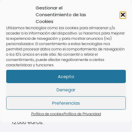
sobre las implicaciones
Gestionar el
fiscales de los premios de
Consentimiento de las
la lotería
Cookies
Utilizamos tecnologías como las cookies para almacenar y/o
acceder a la información del dispositivo. Lo hacemos para mejorar
la experiencia de navegación y para mostrar anuncios (no)
¿Cómo tributan los premios
personalizados. El consentimiento a estas tecnologías nos
permitirá procesar datos como el comportamiento de navegación
de Lotería en el IRPF?
o los ID's únicos en este sitio. No consentir o retirar el
consentimiento, puede afectar negativamente a ciertas
Los premios de lotería tributan en el IRPF
características y funciones.
solo si superan el umbral de 40.000
Acepto
euros. En caso de ser así, se aplicará un
impuesto del 20% sobre el exceso. Esto
Denegar
significa que si un premio es de 100.000
Preferencias
euros, se tributa solo sobre 60.000 euros,
resultando en un impuesto a pagar de
Política de cookies
Política de Privacidad
12.000 euros.