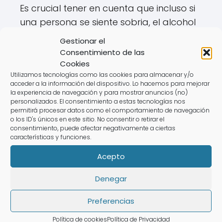
Es crucial tener en cuenta que incluso si
una persona se siente sobria, el alcohol
puede seguir afectando su capacidad
Gestionar el
de conducción. Por lo tanto, es
Consentimiento de las
recomendable esperar al menos varias
Cookies
Utilizamos tecnologías como las cookies para almacenar y/o
horas después de haber bebido antes
acceder a la información del dispositivo. Lo hacemos para mejorar
de conducir.
la experiencia de navegación y para mostrar anuncios (no)
personalizados. El consentimiento a estas tecnologías nos
permitirá procesar datos como el comportamiento de navegación
o los ID's únicos en este sitio. No consentir o retirar el
¿Qué hacer si te detienen
consentimiento, puede afectar negativamente a ciertas
características y funciones.
por alcoholemia?
Acepto
Si eres detenido por un control de
Denegar
alcoholemia, es importante mantener la
calma y seguir los procedimientos
Preferencias
establecidos. Aquí hay algunas
Política de cookies
Política de Privacidad