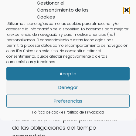
Gestionar el
Tengo un contrato de puntos del Marriott
Consentimiento de las
Vacation Club — ¿puede ser cancelado?
Cookies
Marriott ofrece su propio "programa de
Utilizamos tecnologías como las cookies para almacenar y/o
salida" — ¿debería utilizarlo?
acceder a la información del dispositivo. Lo hacemos para mejorar
la experiencia de navegación y para mostrar anuncios (no)
¿Puedo simplemente dejar de pagar mis
personalizados. El consentimiento a estas tecnologías nos
tarifas de Marriott?
permitirá procesar datos como el comportamiento de navegación
¿Qué pasa si prefiero vender en lugar de
o los ID's únicos en este sitio. No consentir o retirar el
consentimiento, puede afectar negativamente a ciertas
salir?
características y funciones.
¿Cuánto tiempo lleva salir del Marriott?
Acepto
Revisión gratuita del caso
Denegar
Preferencias
Cuéntanos sobre tu contrato y te
responderemos en un plazo de 24 a 48
Política de cookies
Política de Privacidad
horas. Es el primer paso para liberarte
de las obligaciones del tiempo