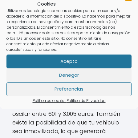
con las normativas para evitar estas
Cookies
sanciones tan severas.
Utilizamos tecnologías como las cookies para almacenar y/o
acceder a la información del dispositivo. Lo hacemos para mejorar
la experiencia de navegación y para mostrar anuncios (no)
personalizados. El consentimiento a estas tecnologías nos
Preguntas relacionadas
permitirá procesar datos como el comportamiento de navegación
o los ID's únicos en este sitio. No consentir o retirar el
sobre las consecuencias
consentimiento, puede afectar negativamente a ciertas
características y funciones.
de conducir sin seguro
Acepto
¿Qué pasa si te pillan sin
Denegar
seguro en el coche?
Preferencias
Si te pillan sin seguro en el coche, serás
Política de cookies
Política de Privacidad
sancionado con una multa que puede
oscilar entre 601 y 3.005 euros. También
existe la posibilidad de que tu vehículo
sea inmovilizado, lo que generará