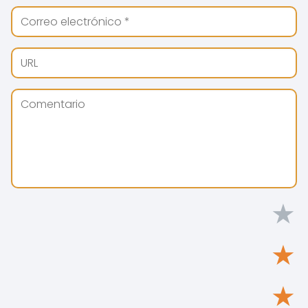
★
★
★