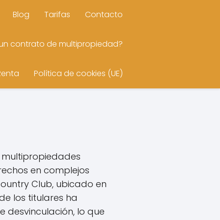
Blog
Tarifas
Contacto
n contrato de multipropiedad?
Renta
Política de cookies (UE)
e multipropiedades
rechos en complejos
Country Club, ubicado en
de los titulares ha
e desvinculación, lo que