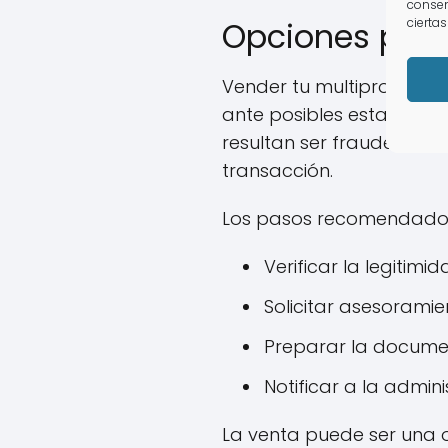
consen
Opciones para
ciertas
Vender tu multipropiedad
ante posibles estafas. 
resultan ser fraudes. E
transacción.
Los pasos recomendados 
Verificar la legitim
Solicitar asesoramie
Preparar la docume
Notificar a la admini
La venta puede ser una o