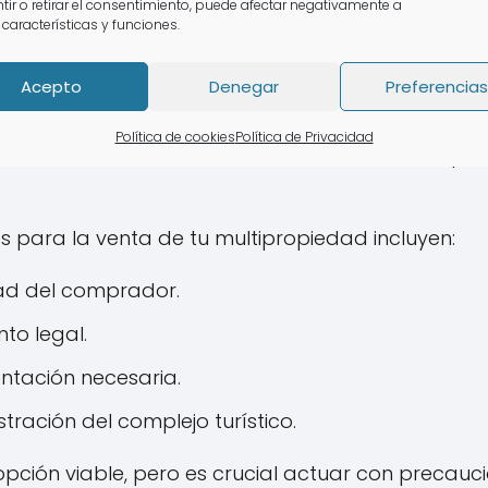
tir o retirar el consentimiento, puede afectar negativamente a
 Vender tu Multipropiedad
 características y funciones.
Acepto
Denegar
Preferencias
 puede parecer una salida atractiva, pero es imp
Existen empresas que prometen una venta rápida,
Política de cookies
Política de Privacidad
s esencial asesorarte adecuadamente antes de pro
para la venta de tu multipropiedad incluyen:
idad del comprador.
nto legal.
ntación necesaria.
stración del complejo turístico.
pción viable, pero es crucial actuar con precauci