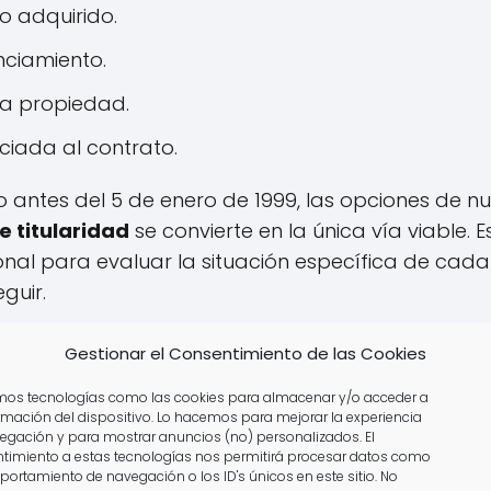
o adquirido.
nciamiento.
la propiedad.
iada al contrato.
o antes del 5 de enero de 1999, las opciones de nu
 titularidad
se convierte en la única vía viable.
onal para evaluar la situación específica de cada
guir.
para Dueños de Multipropiedad
Gestionar el Consentimiento de las Cookies
icultades con tu multipropiedad en Miraflores Bea
amos tecnologías como las cookies para almacenar y/o acceder a
ría legal. Abogados como
Álvaro Caballero
ofrec
ormación del dispositivo. Lo hacemos para mejorar la experiencia
egación y para mostrar anuncios (no) personalizados. El
frecerte posibles soluciones.
timiento a estas tecnologías nos permitirá procesar datos como
portamiento de navegación o los ID's únicos en este sitio. No