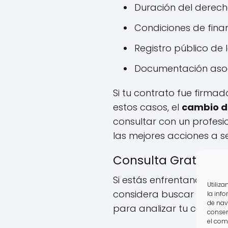
Duración del derech
Condiciones de fina
Registro público de 
Documentación asoc
Si tu contrato fue firmad
estos casos, el
cambio de
consultar con un profesi
las mejores acciones a se
Consulta Gratuita 
Si estás enfrentando dif
Utiliz
considera buscar aseso
la inf
de nav
para analizar tu caso y o
consen
el com