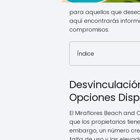
para aquellos que desean
aquí encontrarás informa
compromisos.
Índice
Desvinculació
Opciones Disp
El Miraflores Beach and 
que los propietarios tiene
embargo, un número crec
falta de uso y las eleva