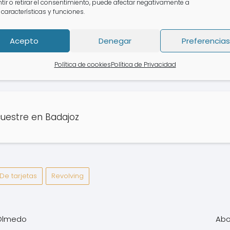
tir o retirar el consentimiento, puede afectar negativamente a
jeta Revolving en Villanueva del Fresno
 características y funciones.
Acepto
Denegar
Preferencias
ng en Zafra
Política de cookies
Política de Privacidad
uestre en Badajoz
De tarjetas
Revolving
 Olmedo
Abo