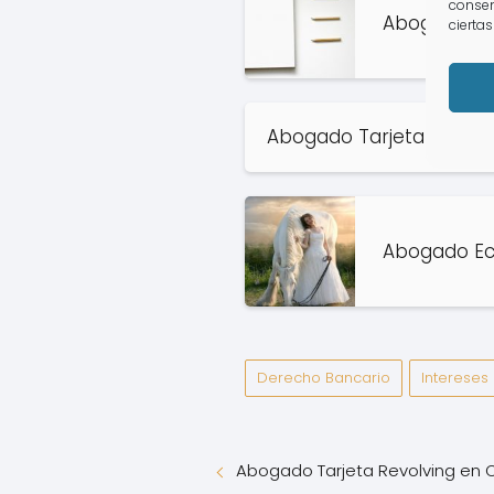
consen
Abogado Tar
ciertas
Abogado Tarjeta Revolvi
Abogado Ec
Derecho Bancario
Intereses 
Abogado Tarjeta Revolving en