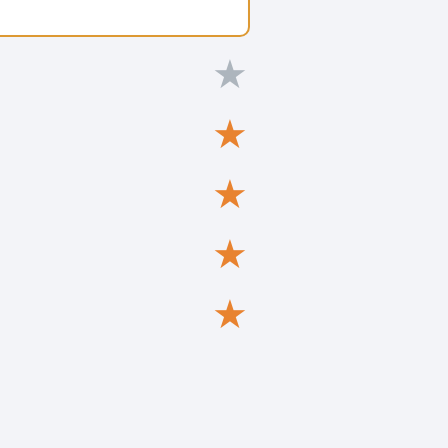
★
★
★
★
★