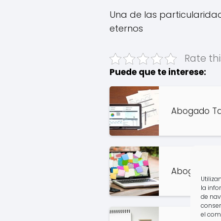
Una de las particularida
eternos
Rate thi
Puede que te interese:
Abogado Tar
Abogado Tar
Utiliz
la inf
de nav
consen
el com