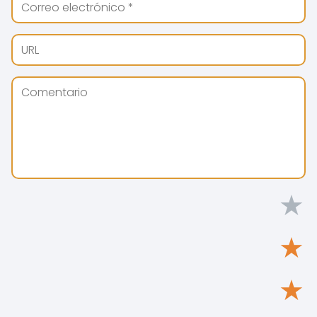
★
★
★