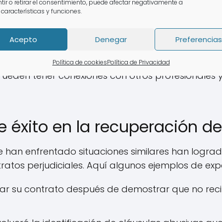
tir o retirar el consentimiento, puede afectar negativamente a
 características y funciones.
un historial comprobado en la gestión de casos si
Acepto
Denegar
Preferencias
mercado:
Conocen las tácticas utilizadas por las
Política de cookies
Política de Privacidad
ueden tener conexiones con otros profesionales y
e éxito en la recuperación d
han enfrentado situaciones similares han lograd
ntratos perjudiciales. Aquí algunos ejemplos de expe
ular su contrato después de demostrar que no reci