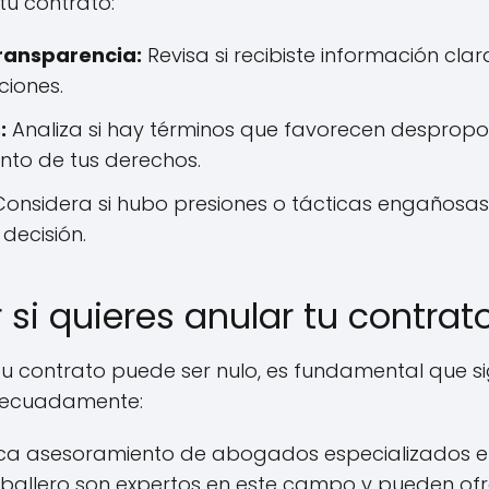
tu contrato:
ransparencia:
Revisa si recibiste información cla
ciones.
:
Analiza si hay términos que favorecen desprop
to de tus derechos.
onsidera si hubo presiones o tácticas engañosas
 decisión.
 si quieres anular tu contrat
u contrato puede ser nulo, es fundamental que s
adecuadamente:
a asesoramiento de abogados especializados en
allero son expertos en este campo y pueden ofr