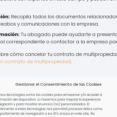
ión:
Recopila todos los documentos relacionado
, recibos y comunicaciones con la empresa.
amación:
Tu abogado puede ayudarte a presenta
unal correspondiente o contactar a la empresa par
bre cómo cancelar tu contrato de multipropiedad,
n contrato de multipropiedad
.
r a expertos en multipropied
Gestionar el Consentimiento de las Cookies
ecializados en multipropiedad puede marcar la 
amos tecnologías como las cookies para almacenar y/o acceder a
ormación del dispositivo. Lo hacemos para mejorar la experiencia
os profesionales no solo conocen la legislación vi
egación y para mostrar anuncios (no) personalizados. El
n las prácticas de las empresas de tiempo compar
timiento a estas tecnologías nos permitirá procesar datos como
portamiento de navegación o los ID's únicos en este sitio. No
o especializado son: