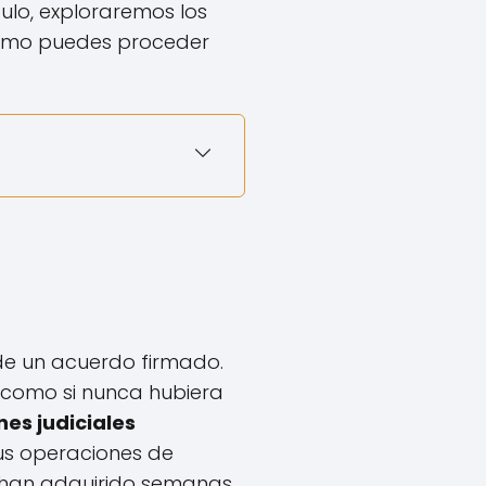
culo, exploraremos los
 cómo puedes proceder
 de un acuerdo firmado.
a como si nunca hubiera
nes judiciales
us operaciones de
 han adquirido semanas