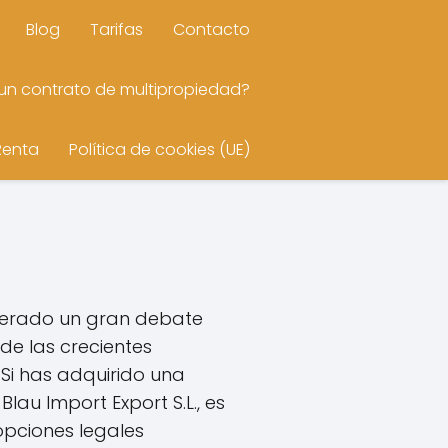
Blog
Tarifas
Contacto
n contrato de multipropiedad?
Renta
Política de cookies (UE)
enerado un gran debate
 de las crecientes
Si has adquirido una
au Import Export S.L., es
opciones legales