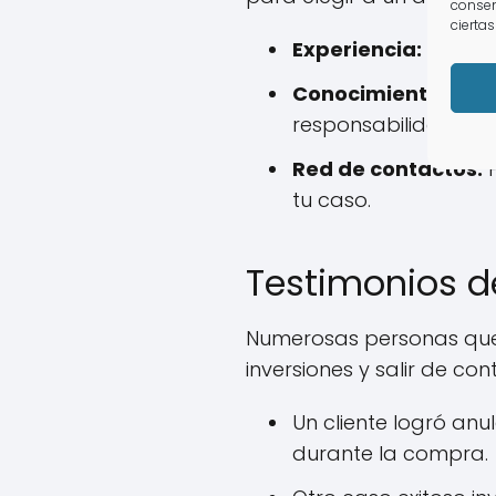
consen
ciertas
Experiencia:
Tienen 
Conocimiento del 
responsabilidades.
Red de contactos:
P
tu caso.
Testimonios d
Numerosas personas que 
inversiones y salir de co
Un cliente logró an
durante la compra.