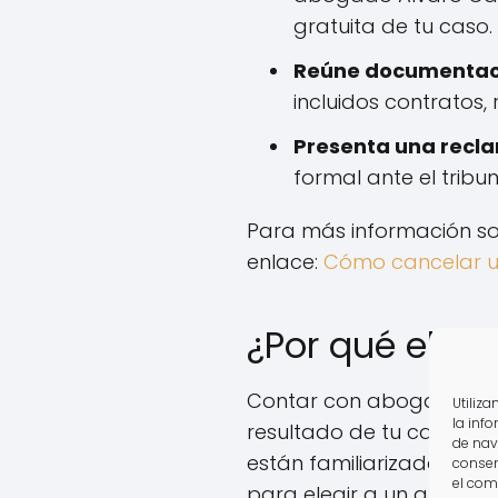
gratuita de tu caso.
Reúne documentac
incluidos contratos
Presenta una recl
formal ante el trib
Para más información so
enlace:
Cómo cancelar u
¿Por qué elegi
Contar con abogados esp
Utiliz
la inf
resultado de tu caso. Est
de nav
están familiarizados co
consen
el com
para elegir a un abogad