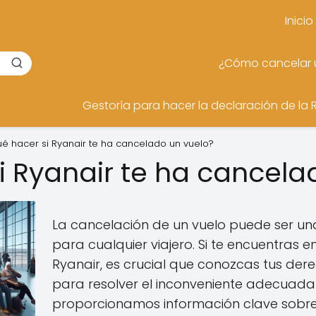
Inicio
¿Cómo cancelar u
Gestoría para hacer la declaración de la 
é hacer si Ryanair te ha cancelado un vuelo?
i Ryanair te ha cancela
La cancelación de un vuelo puede ser una
para cualquier viajero. Si te encuentras e
Ryanair, es crucial que conozcas tus dere
para resolver el inconveniente adecuadam
proporcionamos información clave sobr