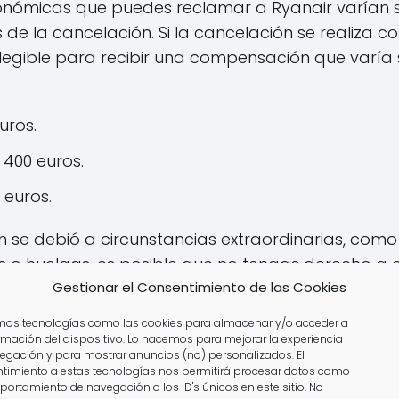
ómicas que puedes reclamar a Ryanair varían se
as de la cancelación. Si la cancelación se realiza
elegible para recibir una compensación que varía 
uros.
 400 euros.
 euros.
n se debió a circunstancias extraordinarias, como
 o huelgas, es posible que no tengas derecho a 
frecerte asistencia, como comida y bebida, duran
Gestionar el Consentimiento de las Cookies
amos tecnologías como las cookies para almacenar y/o acceder a
ormación del dispositivo. Lo hacemos para mejorar la experiencia
ar un reembolso a Ryanair?
egación y para mostrar anuncios (no) personalizados. El
timiento a estas tecnologías nos permitirá procesar datos como
portamiento de navegación o los ID's únicos en este sitio. No