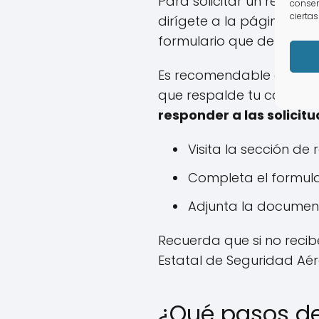
Para solicitar un reembo
consen
ciertas
dirígete a la página web
formulario que deberás 
Es recomendable acompañ
que respalde tu caso.
Si
responder a las solicit
Visita la sección de
Completa el formula
Adjunta la document
Recuerda que si no recib
Estatal de Seguridad Aé
¿Qué pasos de