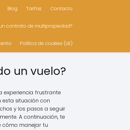
Blog
Tarifas
Contacto
n contrato de multipropiedad?
Renta
Política de cookies (UE)
do un vuelo?
 experiencia frustrante
n esta situación con
chos y los pasos a seguir
ente. A continuación, te
e cómo manejar tu