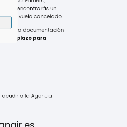
pecífico. Primero,
s. Aquí encontrarás un
ión del vuelo cancelado.
quier otra documentación
ene un plazo para
 acudir a la Agencia
anair es