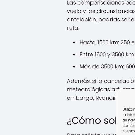
Las compensaciones econ
vuelo y las circunstanci
antelación, podrías ser 
ruta:
Hasta 1500 km: 250 e
Entre 1500 y 3500 km:
Más de 3500 km: 600
Además, si la cancelació
meteorológicas adversas
embargo, Ryanair debe o
Utiliz
la inf
¿Cómo solicit
de nav
consen
el com