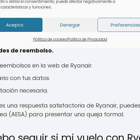
lso a Ryanair, es fundamental seguir un proceso es
tir o retirar el consentimiento, puede afectar negativamente a
 características y funciones.
 de la aerolínea y busca la sección de reembolso
completar con tus datos personales y la informac
Acepto
Denegar
Preferencias
ar tu solicitud con una copia del billete y cual
Política de cookies
Política de Privacidad
gue el proceso con paciencia, ya que Ryanair ti
udes de reembolso.
 reembolsos en la web de Ryanair.
rio con tus datos.
ación necesaria.
es una respuesta satisfactoria de Ryanair, puedes
rea (AESA) para presentar una queja formal.
bo seguir si mi vuelo con Ry