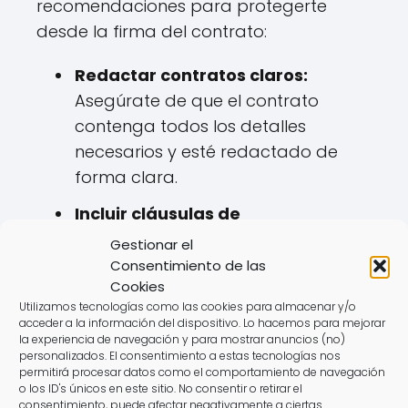
recomendaciones para protegerte
desde la firma del contrato:
Redactar contratos claros:
Asegúrate de que el contrato
contenga todos los detalles
necesarios y esté redactado de
forma clara.
Incluir cláusulas de
incumplimiento:
Define las
Gestionar el
consecuencias en caso de que una
Consentimiento de las
Cookies
de las partes no cumpla con sus
Utilizamos tecnologías como las cookies para almacenar y/o
obligaciones.
acceder a la información del dispositivo. Lo hacemos para mejorar
la experiencia de navegación y para mostrar anuncios (no)
Revisar los antecedentes del
personalizados. El consentimiento a estas tecnologías nos
permitirá procesar datos como el comportamiento de navegación
proveedor:
Investiga la reputación
o los ID's únicos en este sitio. No consentir o retirar el
del proveedor y su historial de
consentimiento, puede afectar negativamente a ciertas