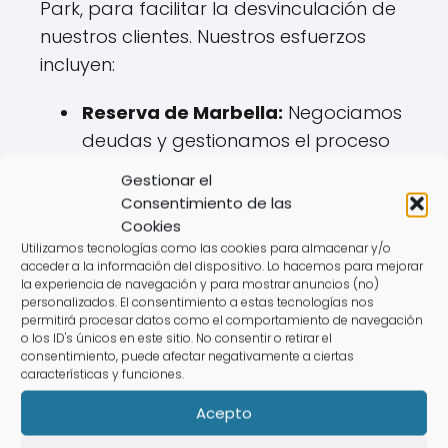
Park, para facilitar la desvinculación de
nuestros clientes. Nuestros esfuerzos
incluyen:
Reserva de Marbella:
Negociamos
deudas y gestionamos el proceso
de desvinculación y cambio en el
Gestionar el
registro.
Consentimiento de las
Cookies
Torrenueva Park:
Facilitamos la
Utilizamos tecnologías como las cookies para almacenar y/o
desvinculación con el registro de
acceder a la información del dispositivo. Lo hacemos para mejorar
la experiencia de navegación y para mostrar anuncios (no)
Mijas.
personalizados. El consentimiento a estas tecnologías nos
permitirá procesar datos como el comportamiento de navegación
o los ID's únicos en este sitio. No consentir o retirar el
Servicios más
consentimiento, puede afectar negativamente a ciertas
características y funciones.
demandados en el
Acepto
ámbito legal de