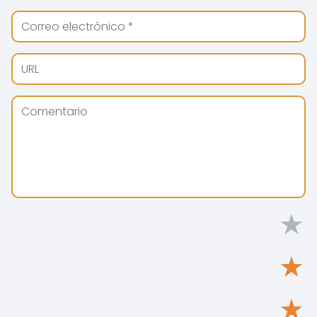
★
★
★