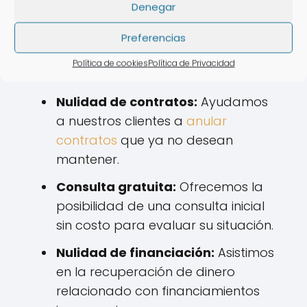
Denegar
multipropiedad
Preferencias
Entre los servicios más solicitados,
Política de cookies
Política de Privacidad
destacan los siguientes:
Nulidad de contratos:
Ayudamos
a nuestros clientes a
anular
contratos
que ya no desean
mantener.
Consulta gratuita:
Ofrecemos la
posibilidad de una consulta inicial
sin costo para evaluar su situación.
Nulidad de financiación:
Asistimos
en la recuperación de dinero
relacionado con financiamientos