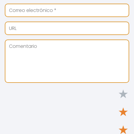
★
★
★