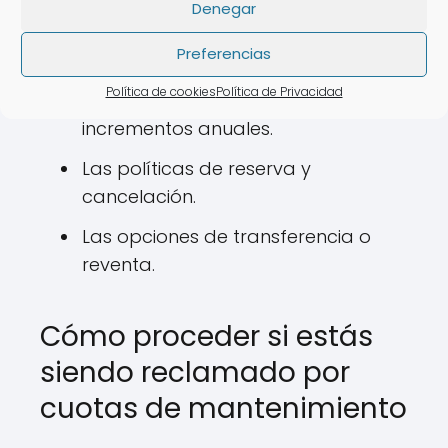
participación.
Denegar
Los miembros deben informarse sobre:
Preferencias
Política de cookies
Política de Privacidad
Las tarifas de mantenimiento y sus
incrementos anuales.
Las políticas de reserva y
cancelación.
Las opciones de transferencia o
reventa.
Cómo proceder si estás
siendo reclamado por
cuotas de mantenimiento