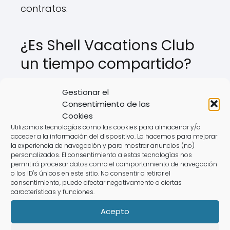
contratos.
¿Es Shell Vacations Club
un tiempo compartido?
Shell Vacations Club es un ejemplo de un
Gestionar el
club de vacaciones que opera bajo un
Consentimiento de las
Cookies
modelo de multipropiedad. Proporciona
Utilizamos tecnologías como las cookies para almacenar y/o
a sus miembros la opción de reservar
acceder a la información del dispositivo. Lo hacemos para mejorar
alojamiento en varios resorts y destinos
la experiencia de navegación y para mostrar anuncios (no)
personalizados. El consentimiento a estas tecnologías nos
turísticos. Sin embargo, como en otros
permitirá procesar datos como el comportamiento de navegación
o los ID's únicos en este sitio. No consentir o retirar el
casos, es importante que los
consentimiento, puede afectar negativamente a ciertas
consumidores sean conscientes de los
características y funciones.
términos del contrato y de sus derechos
Acepto
en caso de que deseen cancelar su