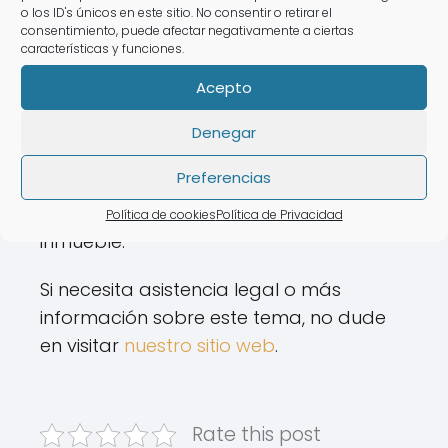
o los ID's únicos en este sitio. No consentir o retirar el
Importancia de la depreciación en
consentimiento, puede afectar negativamente a ciertas
características y funciones.
el cálculo final.
Acepto
Es recomendable que los
administradores de fincas y propietarios
Denegar
trabajen con profesionales en el área
Preferencias
para obtener valoraciones precisas y
ajustadas a la realidad de cada
Política de cookies
Política de Privacidad
inmueble.
Si necesita asistencia legal o más
información sobre este tema, no dude
en visitar
nuestro sitio web
.
Rate this post