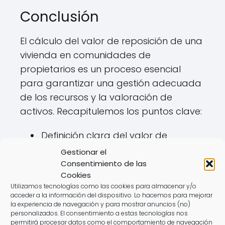
Conclusión
El cálculo del valor de reposición de una
vivienda en comunidades de
propietarios es un proceso esencial
para garantizar una gestión adecuada
de los recursos y la valoración de
activos. Recapitulemos los puntos clave:
Definición clara del valor de
reposición.
Gestionar el
Consentimiento de las
Identificación precisa de los
Cookies
componentes del cálculo.
Utilizamos tecnologías como las cookies para almacenar y/o
acceder a la información del dispositivo. Lo hacemos para mejorar
Métodos de cálculo tanto para el
la experiencia de navegación y para mostrar anuncios (no)
personalizados. El consentimiento a estas tecnologías nos
VRB como para el VRN.
permitirá procesar datos como el comportamiento de navegación