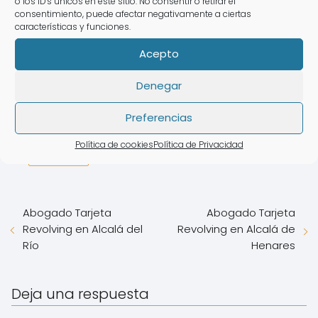
o los ID's únicos en este sitio. No consentir o retirar el
consentimiento, puede afectar negativamente a ciertas
características y funciones.
Abogado Tarjeta Revolving en
Acepto
Grazalema
Denegar
Preferencias
Derecho Bancario
Intereses De tarjetas
Política de cookies
Política de Privacidad
Revolving
Abogado Tarjeta
Abogado Tarjeta
Revolving en Alcalá del
Revolving en Alcalá de
Río
Henares
Deja una respuesta