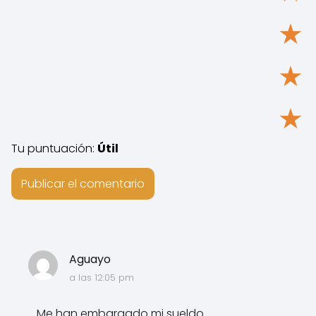
★
★
★
Tu puntuación:
Útil
Aguayo
a las 12:05 pm
Me han embargado mi sueldo