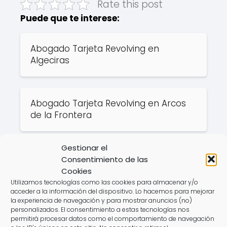
Rate this post
Puede que te interese:
Abogado Tarjeta Revolving en
Algeciras
Abogado Tarjeta Revolving en Arcos
de la Frontera
Gestionar el
Abogado Tarjeta Revolving en Cadiz
Consentimiento de las
Cookies
Utilizamos tecnologías como las cookies para almacenar y/o
acceder a la información del dispositivo. Lo hacemos para mejorar
Abogado Tarjeta Revolving en
la experiencia de navegación y para mostrar anuncios (no)
personalizados. El consentimiento a estas tecnologías nos
Chiclana de la Frontera
permitirá procesar datos como el comportamiento de navegación