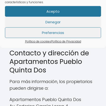
La falta de información clara al
características y funciones.
momento de la compra ha dejado a
Acepto
muchos propietarios decepcionados.
Denegar
Por lo tanto, es crucial investigar y
entender cómo funciona el sistema de
Preferencias
RCI antes de comprometerse.
Política de cookies
Política de Privacidad
Contacto y dirección de
Apartamentos Pueblo
Quinta Dos
Para más información, los propietarios
pueden dirigirse a:
Apartamentos Pueblo Quinta Dos