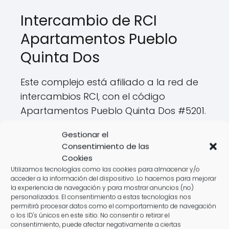
Intercambio de RCI
Apartamentos Pueblo
Quinta Dos
Este complejo está afiliado a la red de
intercambios RCI, con el código
Apartamentos Pueblo Quinta Dos #5201.
Sin embargo, muchos propietarios han
Gestionar el
expresado su frustración con este
Consentimiento de las
sistema, ya que las opciones de
Cookies
intercambio no se ajustan a sus
Utilizamos tecnologías como las cookies para almacenar y/o
acceder a la información del dispositivo. Lo hacemos para mejorar
necesidades, especialmente cuando
la experiencia de navegación y para mostrar anuncios (no)
intentan cambiar semanas de invierno
personalizados. El consentimiento a estas tecnologías nos
permitirá procesar datos como el comportamiento de navegación
por semanas de verano.
o los ID's únicos en este sitio. No consentir o retirar el
consentimiento, puede afectar negativamente a ciertas