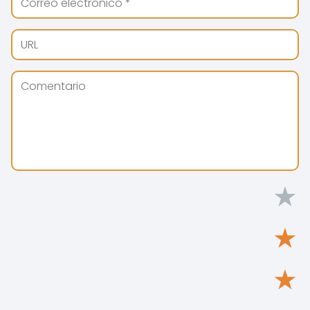
★
★
★