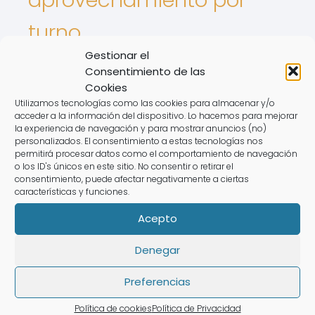
turno
Gestionar el
Derecho De Los Animales
Consentimiento de las
Cookies
Intereses De tarjetas
Utilizamos tecnologías como las cookies para almacenar y/o
acceder a la información del dispositivo. Lo hacemos para mejorar
Nulidad de contrato
la experiencia de navegación y para mostrar anuncios (no)
personalizados. El consentimiento a estas tecnologías nos
registro de la propiedad
permitirá procesar datos como el comportamiento de navegación
o los ID's únicos en este sitio. No consentir o retirar el
consentimiento, puede afectar negativamente a ciertas
Semana flotante
Revolving
características y funciones.
Acepto
Rate this post
Denegar
Puede que te interese:
Preferencias
Defensor Del Multipropietario En
Política de cookies
Política de Privacidad