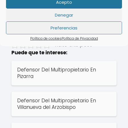
Acepto
registro de la propiedad
Denegar
Semana flotante
Revolving
Preferencias
Política de cookies
Política de Privacidad
Rate this post
Puede que te interese:
Defensor Del Multipropietario En
Pizarra
Defensor Del Multipropietario En
Villanueva del Arzobispo