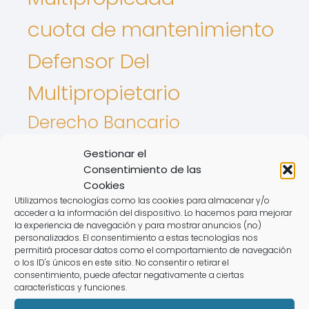
cuota de mantenimiento
Defensor Del
Multipropietario
Derecho Bancario
derecho de
Gestionar el
Consentimiento de las
aprovechamiento por
Cookies
Utilizamos tecnologías como las cookies para almacenar y/o
turno
acceder a la información del dispositivo. Lo hacemos para mejorar
la experiencia de navegación y para mostrar anuncios (no)
personalizados. El consentimiento a estas tecnologías nos
Derecho De Los Animales
permitirá procesar datos como el comportamiento de navegación
o los ID's únicos en este sitio. No consentir o retirar el
Intereses De tarjetas
consentimiento, puede afectar negativamente a ciertas
características y funciones.
Nulidad de contrato