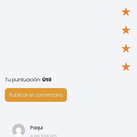
★
★
★
★
Tu puntuación:
Útil
Paqui
a las 5:54 pm