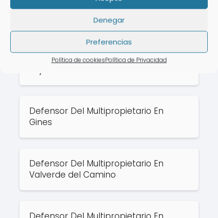
Rate this post
Denegar
Puede que te interese:
Preferencias
Defensor Del Multipropietario En
Política de cookies
Política de Privacidad
Vejer de la Frontera
Defensor Del Multipropietario En
Gines
Defensor Del Multipropietario En
Valverde del Camino
Defensor Del Multipropietario En