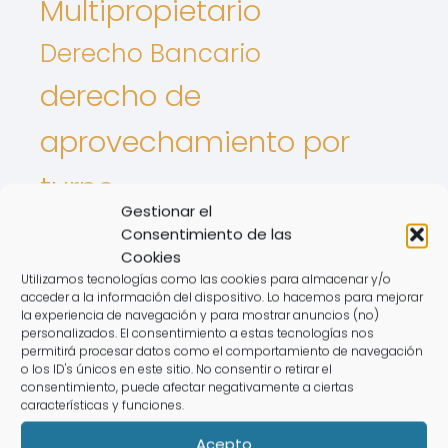
Multipropietario
Derecho Bancario
derecho de
aprovechamiento por
turno
Gestionar el
Derecho De Los Animales
Consentimiento de las
Cookies
Intereses De tarjetas
Utilizamos tecnologías como las cookies para almacenar y/o
acceder a la información del dispositivo. Lo hacemos para mejorar
Nulidad de contrato
la experiencia de navegación y para mostrar anuncios (no)
personalizados. El consentimiento a estas tecnologías nos
permitirá procesar datos como el comportamiento de navegación
registro de la propiedad
o los ID's únicos en este sitio. No consentir o retirar el
consentimiento, puede afectar negativamente a ciertas
Semana flotante
Revolving
características y funciones.
Acepto