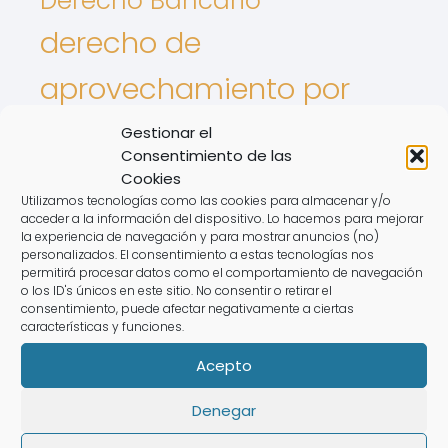
Derecho Bancario
derecho de
aprovechamiento por
turno
Gestionar el
Consentimiento de las
Derecho De Los Animales
Cookies
Utilizamos tecnologías como las cookies para almacenar y/o
Intereses De tarjetas
acceder a la información del dispositivo. Lo hacemos para mejorar
la experiencia de navegación y para mostrar anuncios (no)
Nulidad de contrato
personalizados. El consentimiento a estas tecnologías nos
permitirá procesar datos como el comportamiento de navegación
o los ID's únicos en este sitio. No consentir o retirar el
registro de la propiedad
consentimiento, puede afectar negativamente a ciertas
características y funciones.
Semana flotante
Revolving
Acepto
Denegar
Rate this post