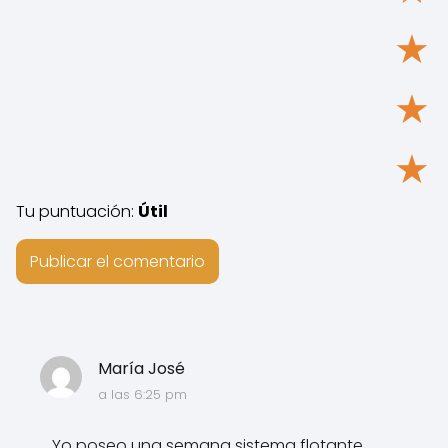
★
★
★
Tu puntuación:
Útil
María José
a las 6:25 pm
Yo poseo una semana sistema flotante