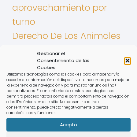
aprovechamiento por
turno
Derecho De Los Animales
Intereses De tarjetas
Gestionar el
Nulidad de contrato
Consentimiento de las
Cookies
registro de la propiedad
Utilizamos tecnologías como las cookies para almacenar y/o
acceder a la información del dispositivo. Lo hacemos para mejorar
la experiencia de navegación y para mostrar anuncios (no)
Semana flotante
Revolving
personalizados. El consentimiento a estas tecnologías nos
permitirá procesar datos como el comportamiento de navegación
o los ID's únicos en este sitio. No consentir o retirar el
consentimiento, puede afectar negativamente a ciertas
Rate this post
características y funciones.
Puede que te interese:
Acepto