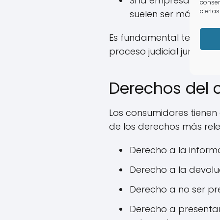
Si la empresa vende
consen
ciertas
suelen ser más acces
Es fundamental tener exp
proceso judicial junto a
Derechos del 
Los consumidores tienen 
de los derechos más rele
Derecho a la informa
Derecho a la devolu
Derecho a no ser pr
Derecho a presenta