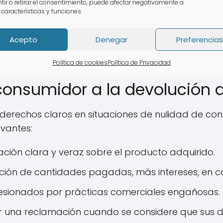
dora ha desaparecido, la reclamación se compli
tir o retirar el consentimiento, puede afectar negativamente a
 características y funciones.
ibles para resolver estas situaciones.
ectativas realistas respecto al tiempo de espera 
Acepto
Denegar
Preferencias
 un abogado.
Política de cookies
Política de Privacidad
consumidor a la devolución 
derechos claros en situaciones de nulidad de con
vantes:
ción clara y veraz sobre el producto adquirido.
ción de cantidades pagadas, más intereses, en c
esionados por prácticas comerciales engañosas.
r una reclamación cuando se considere que sus d