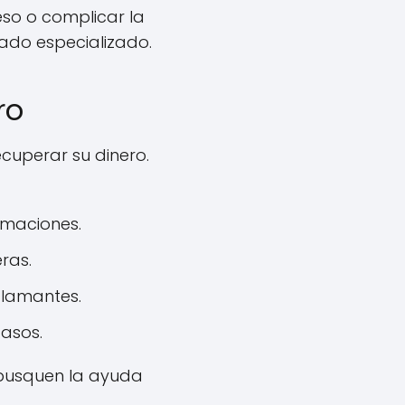
eso o complicar la
ado especializado.
ro
ecuperar su dinero.
amaciones.
ras.
clamantes.
casos.
 busquen la ayuda