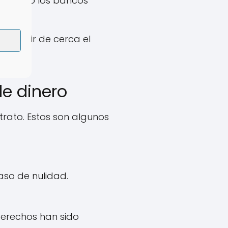
ca, pero los bancos
y seguir de cerca el
de dinero
trato. Estos son algunos
aso de nulidad.
erechos han sido