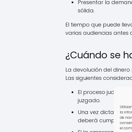
Presentar la demand
sólida.
El tiempo que puede llev
varias audiencias antes 
¿Cuándo se ha
La devolución del diner
Las siguientes considera
El proceso judicial
juzgado.
Utiliz
Una vez dictada la 
la inf
de nav
deberá cumplir con l
consen
el com