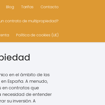
Blog
Tarifas
Contacto
n contrato de multipropiedad?
Renta
Política de cookies (UE)
opiedad
ico en el ámbito de las
e en España. A menudo,
s en contratos que
la necesidad de entender
r su inversión. A