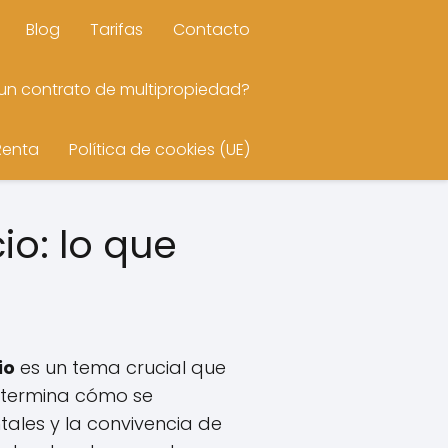
Blog
Tarifas
Contacto
n contrato de multipropiedad?
Renta
Política de cookies (UE)
io: lo que
io
es un tema crucial que
etermina cómo se
ales y la convivencia de