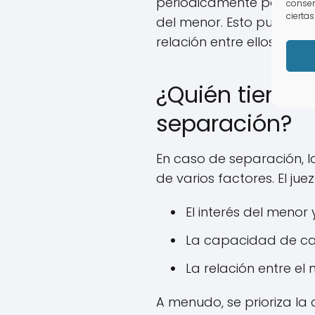
periódicamente para as
consen
ciertas
del menor. Esto puede in
relación entre ellos.
¿Quién tiene 
separación?
En caso de separación, l
de varios factores. El j
El interés del menor 
La capacidad de cad
La relación entre el
A menudo, se prioriza la