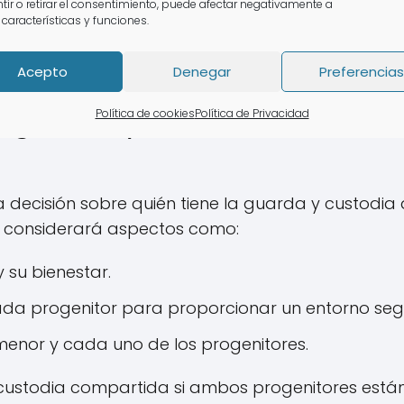
egurarse de que se mantengan conforme a las 
tir o retirar el consentimiento, puede afectar negativamente a
 características y funciones.
cluir cambios en la situación económica de los pr
Acepto
Denegar
Preferencias
la guarda y custodia en caso
Política de cookies
Política de Privacidad
a decisión sobre quién tiene la guarda y custodia
uez considerará aspectos como:
y su bienestar.
a progenitor para proporcionar un entorno segu
 menor y cada uno de los progenitores.
 custodia compartida si ambos progenitores está