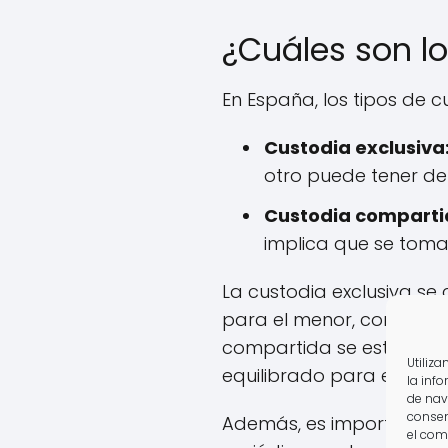
¿Cuáles son l
En España, los tipos de c
Custodia exclusiva
otro puede tener der
Custodia comparti
implica que se toman
La custodia exclusiva se
para el menor, como en 
compartida se está vol
Utiliz
equilibrado para el niño.
la inf
de nav
consen
Además, es importante me
el com