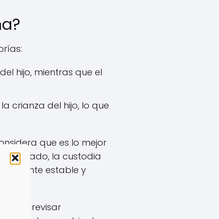
ña?
orías:
el hijo, mientras que el
 crianza del hijo, lo que
onsidera que es lo mejor
otro lado, la custodia
ambiente estable y
 deben revisar