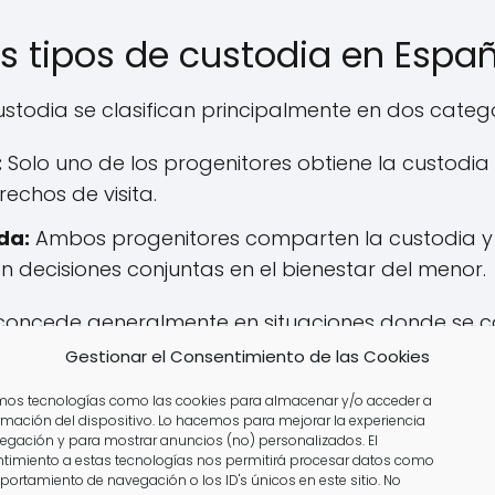
os tipos de custodia en Espa
ustodia se clasifican principalmente en dos categ
:
Solo uno de los progenitores obtiene la custodia d
echos de visita.
da:
Ambos progenitores comparten la custodia y la
 decisiones conjuntas en el bienestar del menor.
 concede generalmente en situaciones donde se c
casos de problemas de salud mental o abuso. Por 
Gestionar el Consentimiento de las Cookies
viendo cada vez más común, ya que promueve un 
amos tecnologías como las cookies para almacenar y/o acceder a
ormación del dispositivo. Lo hacemos para mejorar la experiencia
egación y para mostrar anuncios (no) personalizados. El
timiento a estas tecnologías nos permitirá procesar datos como
ncionar que las decisiones sobre la custodia se
portamiento de navegación o los ID's únicos en este sitio. No