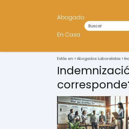
Abogado
En Casa
Estás en:
Abogados Laboralistas
In
Indemnizació
corresponde