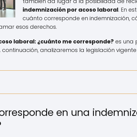
también da lugar a la posibilidad de re
indemnización por acoso laboral
. En e
cuánto corresponde en indemnización, có
lamar esos derechos.
coso laboral: ¿cuánto me corresponde?
es una 
 continuación, analizaremos la legislación vigen
orresponde en una indemniz
?