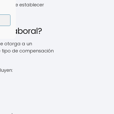
cia puede establecer
so laboral?
se otorga a un
te tipo de compensación
luyen: