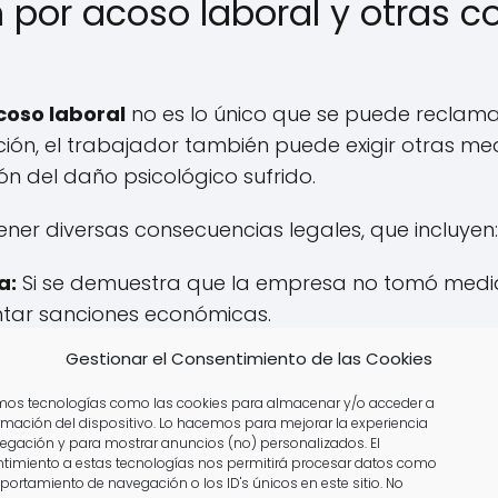
 por acoso laboral y otras 
coso laboral
no es lo único que se puede reclama
ión, el trabajador también puede exigir otras me
ón del daño psicológico sufrido.
ener diversas consecuencias legales, que incluyen:
a:
Si se demuestra que la empresa no tomó medid
ntar sanciones económicas.
il:
La empresa puede ser responsabilizada y ob
Gestionar el Consentimiento de las Cookies
amos tecnologías como las cookies para almacenar y/o acceder a
ormación del dispositivo. Lo hacemos para mejorar la experiencia
ros casos:
Las sentencias pueden establecer medi
egación y para mostrar anuncios (no) personalizados. El
timiento a estas tecnologías nos permitirá procesar datos como
portamiento de navegación o los ID's únicos en este sitio. No