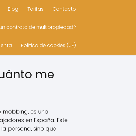
Blog
Tarifas
Contacto
n contrato de multipropiedad?
Renta
Política de cookies (UE)
cuánto me
o mobbing, es una
jadores en España. Este
la persona, sino que