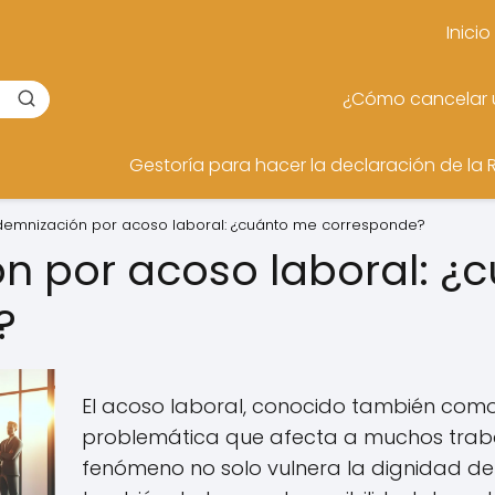
Inicio
¿Cómo cancelar u
Gestoría para hacer la declaración de la 
demnización por acoso laboral: ¿cuánto me corresponde?
n por acoso laboral: ¿
?
El acoso laboral, conocido también com
problemática que afecta a muchos traba
fenómeno no solo vulnera la dignidad de 