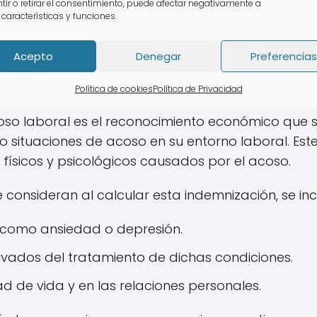
tir o retirar el consentimiento, puede afectar negativamente a
s es crucial en estos casos, ya que su jurispruden
 características y funciones.
 para futuros reclamos.
Acepto
Denegar
Preferencias
ste la indemnización por aco
Política de cookies
Política de Privacidad
oso laboral es el reconocimiento económico que 
o situaciones de acoso en su entorno laboral. Es
físicos y psicológicos causados por el acoso.
 consideran al calcular esta indemnización, se inc
 como ansiedad o depresión.
vados del tratamiento de dichas condiciones.
d de vida y en las relaciones personales.