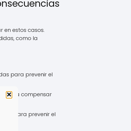
consecuencias
r en estos casos.
didas, como la
as para prevenir el
ligada a compensar
das para prevenir el