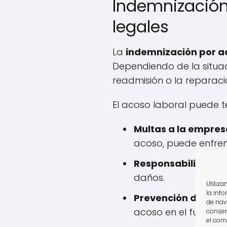
Indemnización
legales
La
indemnización por a
Dependiendo de la situac
readmisión o la reparaci
El acoso laboral puede t
Multas a la empres
acoso, puede enfre
Responsabilidad civ
daños.
Utiliz
la inf
Prevención de futu
de nav
acoso en el futuro.
consen
el com