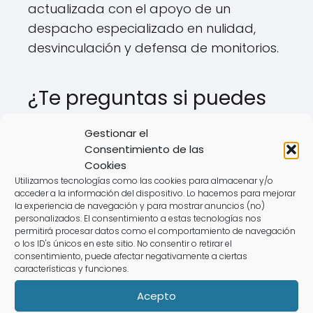
actualizada con el apoyo de un
despacho especializado en nulidad,
desvinculación y defensa de monitorios.
¿Te preguntas si puedes
anular o dejar de pagar?
Gestionar el
Consentimiento de las
Si estás considerando anular tu
Cookies
contrato de multipropiedad o deseas
Utilizamos tecnologías como las cookies para almacenar y/o
acceder a la información del dispositivo. Lo hacemos para mejorar
saber si puedes dejar de pagar, es
la experiencia de navegación y para mostrar anuncios (no)
fundamental buscar
asesoramiento
personalizados. El consentimiento a estas tecnologías nos
permitirá procesar datos como el comportamiento de navegación
legal gratuito
de expertos en la
o los ID's únicos en este sitio. No consentir o retirar el
materia. Abogados especializados
consentimiento, puede afectar negativamente a ciertas
características y funciones.
como Álvaro Caballero pueden
ofrecerte el guía necesaria para
Acepto