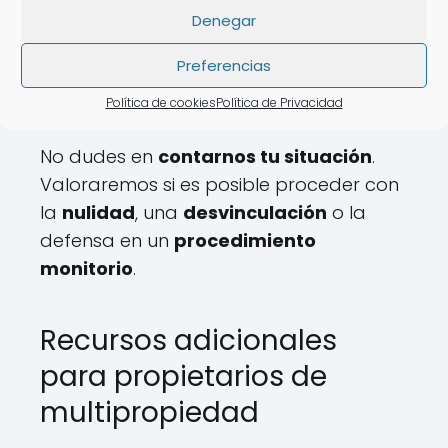
evaluar tu situación.
Denegar
Revisión gratuita de tu
Preferencias
caso
Política de cookies
Política de Privacidad
No dudes en
contarnos tu situación
.
Valoraremos si es posible proceder con
la
nulidad
, una
desvinculación
o la
defensa en un
procedimiento
monitorio
.
Recursos adicionales
para propietarios de
multipropiedad