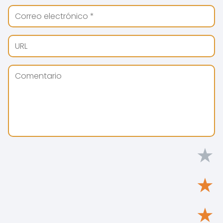
★
★
★